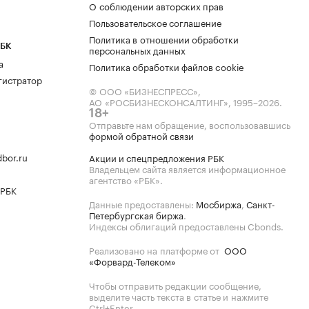
О соблюдении авторских прав
Пользовательское соглашение
Политика в отношении обработки
РБК
персональных данных
а
Политика обработки файлов cookie
гистратор
© ООО «БИЗНЕСПРЕСС»,
АО «РОСБИЗНЕСКОНСАЛТИНГ»,
1995–2026
.
18+
Отправьте нам обращение, воспользовавшись
формой обратной связи
bor.ru
Акции и спецпредложения РБК
Владельцем сайта является информационное
агентство «РБК».
 РБК
Данные предоставлены:
Мосбиржа
,
Санкт-
Петербургская биржа
.
Индексы облигаций предоставлены Cbonds.
Реализовано на платформе от
ООО
«Форвард-Телеком»
Чтобы отправить редакции сообщение,
выделите часть текста в статье и нажмите
Ctrl+Enter