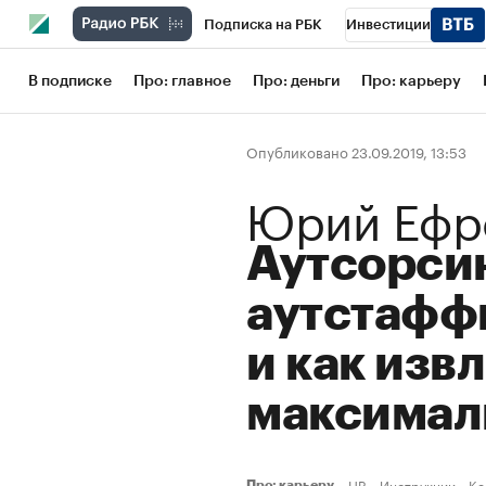
Подписка на РБК
Инвестиции
Школа управления РБК
РБК Образов
В подписке
Про: главное
Про: деньги
Про: карьеру
РБК Бизнес-среда
Дискуссионный кл
Опубликовано 23.09.2019, 13:53
Конференции СПб
Спецпроекты
Юрий Ефр
Рынок наличной валюты
Аутсорси
аутстаффи
и как изв
максимал
HR
Инструкции
Ke
Про: карьеру