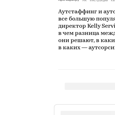
Аутстаффинг и аут
все большую попул
директор Kelly Ser
в чем разница меж
они решают, в каки
в каких — аутсорси