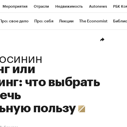
Мероприятия
Отрасли
Недвижимость
Autonews
РБК Ко
ание
РБК Курсы
РБК Life
Тренды
Визионеры
Националь
Про: свое дело
Про: себя
Лекции
The Economist
Библи
уб
Исследования
Кредитные рейтинги
Франшизы
Газета
Проверка контрагентов
Политика
Экономика
Бизнес
Техн
осинин
нг или
нг: что выбрать
лечь
ьную пользу
lly Services