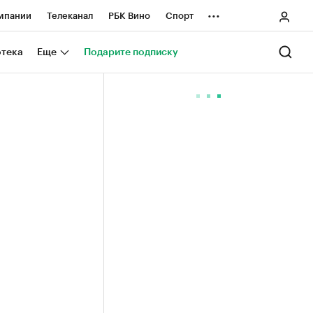
...
мпании
Телеканал
РБК Вино
Спорт
ные проекты
Город
Стиль
Крипто
отека
Еще
Подарите подписку
Спецпроекты СПб
ологии и медиа
Финансы