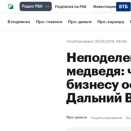
Подписка на РБК
Инвестиции
Школа управления РБК
РБК Образов
В подписке
Про: главное
Про: деньги
Про: карьеру
РБК Бизнес-среда
Дискуссионный кл
Опубликовано 25.09.2019, 08:58
Конференции СПб
Спецпроекты
Неподеле
Рынок наличной валюты
медведя: 
бизнесу о
Дальний 
Госрегулирование
Ис
Про: деньги