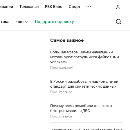
...
мпании
Телеканал
РБК Вино
Спорт
ные проекты
Город
Стиль
Крипто
отека
Еще
Подарите подписку
Спецпроекты СПб
Самое важное
ологии и медиа
Финансы
Большая афера. Зачем начальники
мотивируют сотрудников фейковыми
успехами
Про: карьеру
В России разработали национальный
стандарт для синтетических данных
Про: главное
Почему электромобили дешевеют
быстрее машин с ДВС
Про: главное
«Экстремальные» плечи обвалили фонд