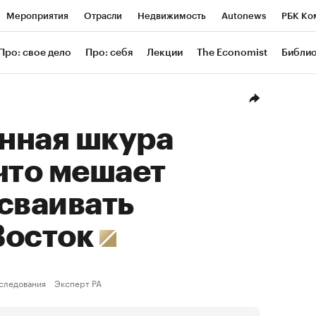
Мероприятия
Отрасли
Недвижимость
Autonews
РБК Ко
ание
РБК Курсы
РБК Life
Тренды
Визионеры
Националь
Про: свое дело
Про: себя
Лекции
The Economist
Библи
уб
Исследования
Кредитные рейтинги
Франшизы
Газета
Проверка контрагентов
Политика
Экономика
Бизнес
Техн
нная шкура
что мешает
сваивать
Восток
следования
Эксперт РА