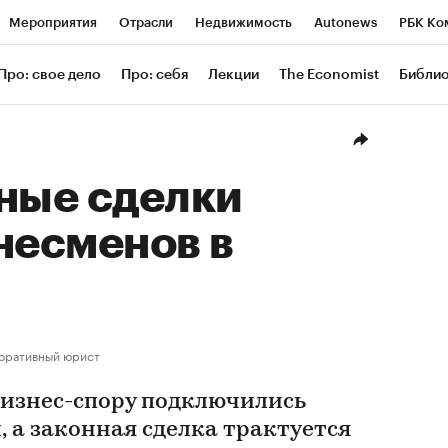
Мероприятия
Отрасли
Недвижимость
Autonews
РБК Ко
ание
РБК Курсы
РБК Life
Тренды
Визионеры
Националь
Про: свое дело
Про: себя
Лекции
The Economist
Библи
уб
Исследования
Кредитные рейтинги
Франшизы
Газета
Проверка контрагентов
Политика
Экономика
Бизнес
Техн
ные сделки
несменов в
оративный юрист
 бизнес-спору подключились
 а законная сделка трактуется