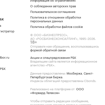
Информация об ограничениях
О соблюдении авторских прав
Пользовательское соглашение
Политика в отношении обработки
РБК
персональных данных
а
Политика обработки файлов cookie
гистратор
© ООО «БИЗНЕСПРЕСС»,
АО «РОСБИЗНЕСКОНСАЛТИНГ»,
1995–2026
.
18+
Отправьте нам обращение, воспользовавшись
формой обратной связи
bor.ru
Акции и спецпредложения РБК
Владельцем сайта является информационное
агентство «РБК».
 РБК
Данные предоставлены:
Мосбиржа
,
Санкт-
Петербургская биржа
.
Индексы облигаций предоставлены Cbonds.
Реализовано на платформе от
ООО
«Форвард-Телеком»
Чтобы отправить редакции сообщение,
выделите часть текста в статье и нажмите