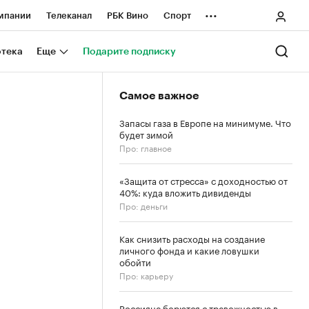
...
мпании
Телеканал
РБК Вино
Спорт
ные проекты
Город
Стиль
Крипто
отека
Еще
Подарите подписку
Спецпроекты СПб
Самое важное
ологии и медиа
Финансы
Запасы газа в Европе на минимуме. Что
будет зимой
Про: главное
«Защита от стресса» с доходностью от
40%: куда вложить дивиденды
Про: деньги
Как снизить расходы на создание
личного фонда и какие ловушки
обойти
Про: карьеру
Россияне борются с тревожностью в