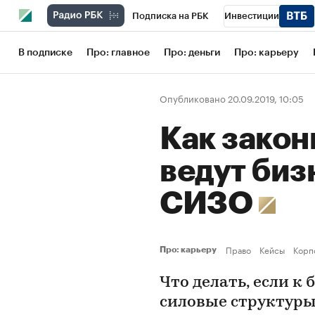
Подписка на РБК
Инвестиции
Школа управления РБК
РБК Образов
В подписке
Про: главное
Про: деньги
Про: карьеру
РБК Бизнес-среда
Дискуссионный кл
Опубликовано 20.09.2019, 10:05
Конференции СПб
Спецпроекты
Как закон
Рынок наличной валюты
ведут биз
СИЗО
Право
Кейсы
Корп
Про: карьеру
Что делать, если к
силовые структуры,