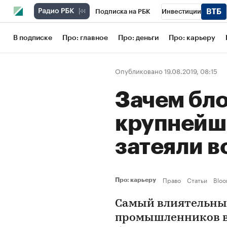
Подписка на РБК
Инвестиции
Школа управления РБК
РБК Образов
В подписке
Про: главное
Про: деньги
Про: карьеру
РБК Бизнес-среда
Дискуссионный кл
Опубликовано 19.08.2019, 08:15
Конференции СПб
Спецпроекты
Зачем бло
Рынок наличной валюты
крупнейш
затеяли в
Право
Статьи
Blo
Про: карьеру
Самый влиятельный
промышленников в