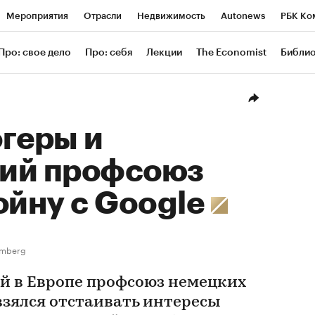
Мероприятия
Отрасли
Недвижимость
Autonews
РБК Ко
ание
РБК Курсы
РБК Life
Тренды
Визионеры
Националь
Про: свое дело
Про: себя
Лекции
The Economist
Библи
уб
Исследования
Кредитные рейтинги
Франшизы
Газета
Проверка контрагентов
Политика
Экономика
Бизнес
Техн
геры и
ий профсоюз
ойну с Google
omberg
 в Европе профсоюз немецких
зялся отстаивать интересы