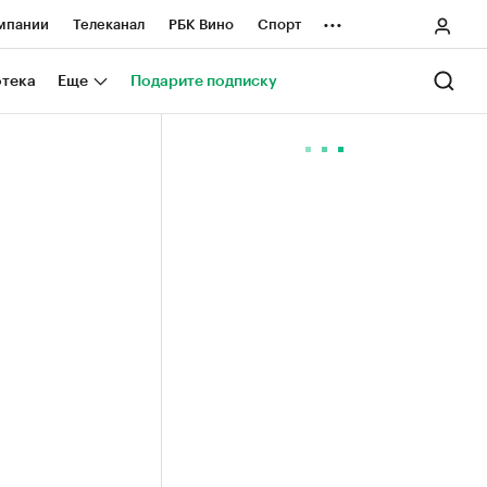
...
мпании
Телеканал
РБК Вино
Спорт
ные проекты
Город
Стиль
Крипто
отека
Еще
Подарите подписку
Спецпроекты СПб
ологии и медиа
Финансы