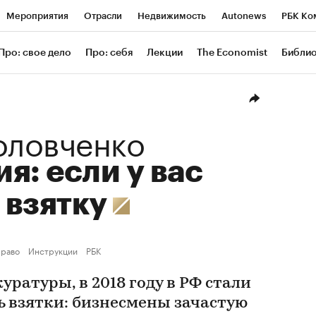
Мероприятия
Отрасли
Недвижимость
Autonews
РБК Ко
ание
РБК Курсы
РБК Life
Тренды
Визионеры
Националь
Про: свое дело
Про: себя
Лекции
The Economist
Библи
уб
Исследования
Кредитные рейтинги
Франшизы
Газета
Проверка контрагентов
Политика
Экономика
Бизнес
Техн
оловченко
я: если у вас
 взятку
раво
Инструкции
РБК
ратуры, в 2018 году в РФ стали
ь взятки: бизнесмены зачастую