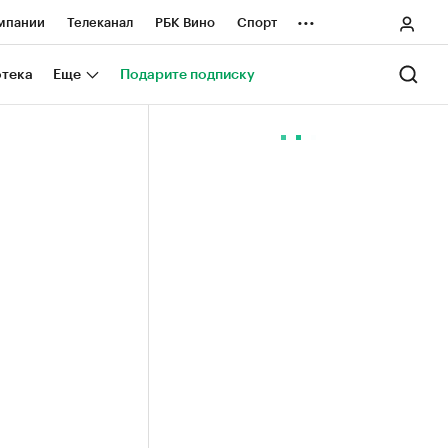
...
мпании
Телеканал
РБК Вино
Спорт
ные проекты
Город
Стиль
Крипто
отека
Еще
Подарите подписку
Спецпроекты СПб
ологии и медиа
Финансы