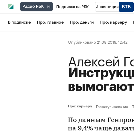
Подписка на РБК
Инвестиции
Школа управления РБК
РБК Образов
В подписке
Про: главное
Про: деньги
Про: карьеру
РБК Бизнес-среда
Дискуссионный кл
Опубликовано 21.08.2019, 12:42
Конференции СПб
Спецпроекты
Алексей Г
Рынок наличной валюты
Инструкци
вымогают
Госрегулирование
П
Про: карьеру
По данным Генпроку
на 9,4% чаще дават