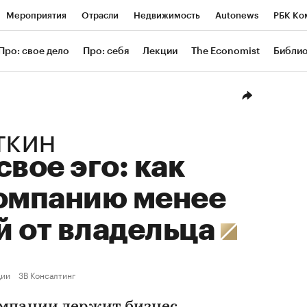
Мероприятия
Отрасли
Недвижимость
Autonews
РБК Ко
ание
РБК Курсы
РБК Life
Тренды
Визионеры
Националь
Про: свое дело
Про: себя
Лекции
The Economist
Библи
уб
Исследования
Кредитные рейтинги
Франшизы
Газета
Проверка контрагентов
Политика
Экономика
Бизнес
Техн
ткин
свое эго: как
компанию менее
й от владельца
ции
3В Консалтинг