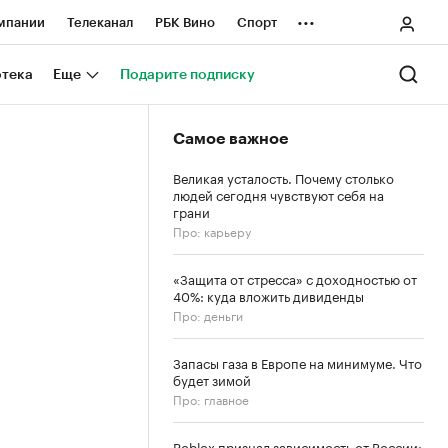
...
мпании
Телеканал
РБК Вино
Спорт
ные проекты
Город
Стиль
Крипто
отека
Еще
Подарите подписку
Спецпроекты СПб
Самое важное
ологии и медиа
Финансы
Великая усталость. Почему столько
людей сегодня чувствуют себя на
грани
Про: карьеру
«Защита от стресса» с доходностью от
40%: куда вложить дивиденды
Про: деньги
Запасы газа в Европе на минимуме. Что
будет зимой
Про: главное
Roblox признал зависимость от России: