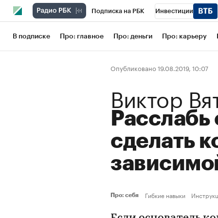
Подписка на РБК
Инвестиции
Школа управления РБК
РБК Образов
В подписке
Про: главное
Про: деньги
Про: карьеру
РБК Бизнес-среда
Дискуссионный кл
Опубликовано 19.08.2019, 10:07
Конференции СПб
Спецпроекты
Виктор Вя
Рынок наличной валюты
Расслабь 
сделать 
зависимо
Гибкие навыки
Инструк
Про: себя