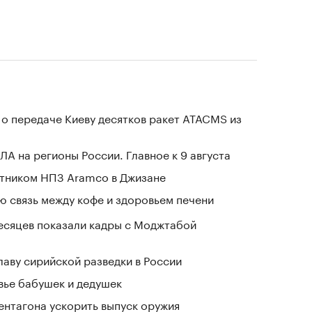
 о передаче Киеву десятков ракет ATACMS из
ЛА на регионы России. Главное к 9 августа
отником НПЗ Aramco в Джизане
 связь между кофе и здоровьем печени
месяцев показали кадры с Моджтабой
лаву сирийской разведки в России
овье бабушек и дедушек
ентагона ускорить выпуск оружия