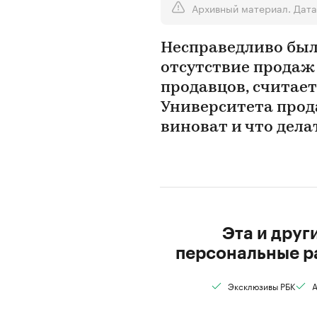
Архивный материал. Дата
Несправедливо было
отсутствие продаж
продавцов, считае
Университета прода
виноват и что дела
Эта и друг
персональные р
Эксклюзивы РБК
А