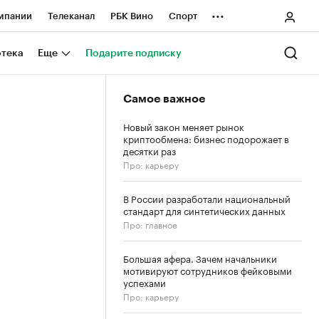
...
мпании
Телеканал
РБК Вино
Спорт
ные проекты
Город
Стиль
Крипто
отека
Еще
Подарите подписку
Спецпроекты СПб
Самое важное
ологии и медиа
Финансы
Новый закон меняет рынок
криптообмена: бизнес подорожает в
десятки раз
Про: карьеру
В России разработали национальный
стандарт для синтетических данных
Про: главное
Большая афера. Зачем начальники
мотивируют сотрудников фейковыми
успехами
Про: карьеру