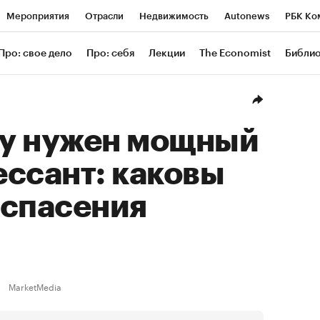
Мероприятия
Отрасли
Недвижимость
Autonews
РБК Ко
ание
РБК Курсы
РБК Life
Тренды
Визионеры
Националь
Про: свое дело
Про: себя
Лекции
The Economist
Библи
уб
Исследования
Кредитные рейтинги
Франшизы
Газета
Проверка контрагентов
Политика
Экономика
Бизнес
Техн
у нужен мощный
ссант: каковы
 спасения
MarketMedia