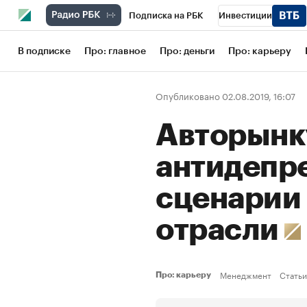
Подписка на РБК
Инвестиции
Школа управления РБК
РБК Образов
В подписке
Про: главное
Про: деньги
Про: карьеру
РБК Бизнес-среда
Дискуссионный кл
Опубликовано 02.08.2019, 16:07
Конференции СПб
Спецпроекты
Авторынк
Рынок наличной валюты
антидепре
сценарии
отрасли
Менеджмент
Статьи
Про: карьеру