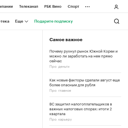
...
мпании
Телеканал
РБК Вино
Спорт
ные проекты
Город
Стиль
Крипто
отека
Еще
Подарите подписку
Спецпроекты СПб
Самое важное
ологии и медиа
Финансы
Почему рухнул рынок Южной Кореи и
можно ли заработать на нем прямо
сейчас
Про: деньги
Как новые факторы сделали август еще
более опасным для рубля
Про: главное
ВС защитил налогоплательщиков в
важных налоговых спорах: итоги 2
квартала
Про: карьеру