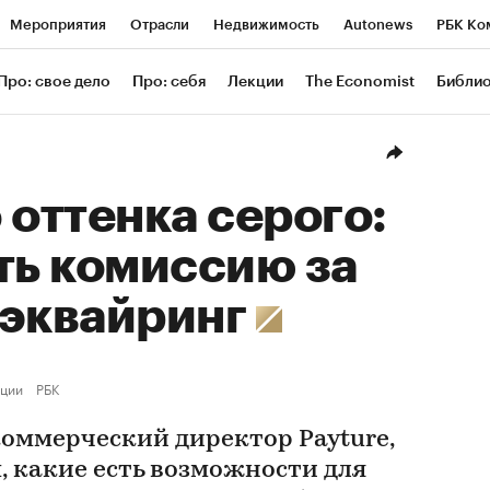
Мероприятия
Отрасли
Недвижимость
Autonews
РБК Ко
ание
РБК Курсы
РБК Life
Тренды
Визионеры
Националь
Про: свое дело
Про: себя
Лекции
The Economist
Библи
уб
Исследования
Кредитные рейтинги
Франшизы
Газета
Проверка контрагентов
Политика
Экономика
Бизнес
Техн
 оттенка серого:
ть комиссию за
-эквайринг
ции
РБК
коммерческий директор Payture,
, какие есть возможности для