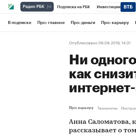
Подписка на РБК
Инвестиции
Школа управления РБК
РБК Образов
В подписке
Про: главное
Про: деньги
Про: карьеру
РБК Бизнес-среда
Дискуссионный кл
Опубликовано 06.08.2019, 14:31
Конференции СПб
Спецпроекты
Ни одного
Рынок наличной валюты
как снизи
интернет
Технологии
Инструк
Про: карьеру
Анна Саломатова, 
рассказывает о том