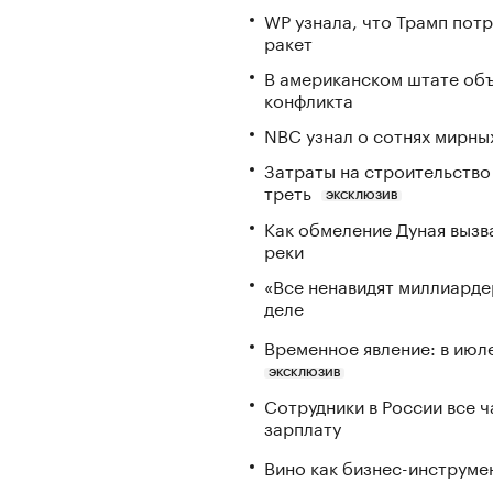
WP узнала, что Трамп пот
ракет
В американском штате объ
конфликта
NBC узнал о сотнях мирны
Затраты на строительство
треть
ЭКСКЛЮЗИВ
Как обмеление Дуная вызва
реки
«Все ненавидят миллиарде
деле
Временное явление: в июл
ЭКСКЛЮЗИВ
Сотрудники в России все 
зарплату
Вино как бизнес-инструмен