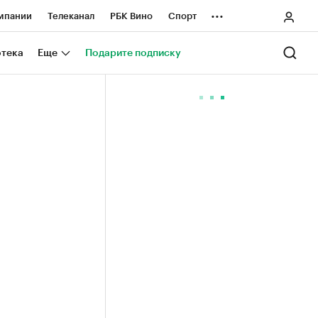
...
мпании
Телеканал
РБК Вино
Спорт
ные проекты
Город
Стиль
Крипто
отека
Еще
Подарите подписку
Спецпроекты СПб
ологии и медиа
Финансы