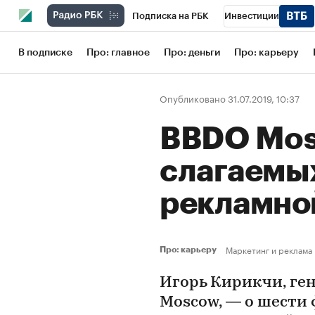
Подписка на РБК
Инвестиции
Школа управления РБК
РБК Образов
В подписке
Про: главное
Про: деньги
Про: карьеру
РБК Бизнес-среда
Дискуссионный кл
Опубликовано 31.07.2019, 10:37
Конференции СПб
Спецпроекты
BBDO Mos
Рынок наличной валюты
слагаемы
рекламно
Маркетинг и реклама
Про: карьеру
Игорь Кирикчи, ге
Moscow, — о шести