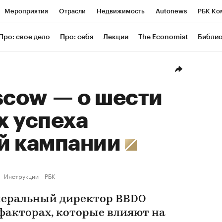
Мероприятия
Отрасли
Недвижимость
Autonews
РБК Ко
ание
РБК Курсы
РБК Life
Тренды
Визионеры
Националь
Про: свое дело
Про: себя
Лекции
The Economist
Библи
уб
Исследования
Кредитные рейтинги
Франшизы
Газета
Проверка контрагентов
Политика
Экономика
Бизнес
Техн
cow — о шести
х успеха
й кампании
Инструкции
РБК
неральный директор BBDO
 факторах, которые влияют на