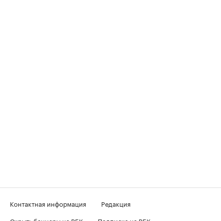
Контактная информация
Редакция
Скрыть баннеры на РБК
Подписка на РБК