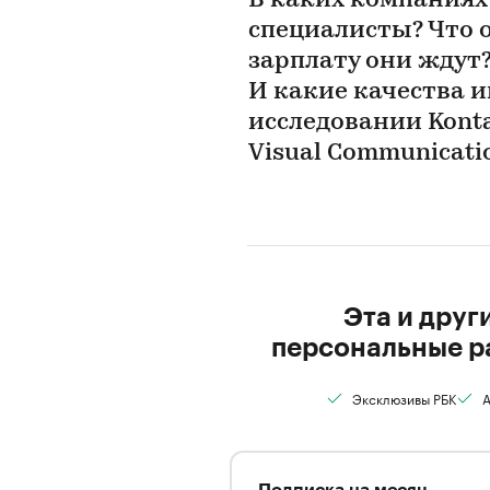
В каких компаниях
специалисты? Что 
зарплату они ждут
И какие качества и
исследовании Kontak
Visual Communicati
Эта и друг
персональные р
Эксклюзивы РБК
А