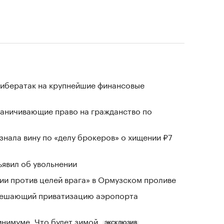
кибератак на крупнейшие финансовые
раничивающие право на гражданство по
знала вину по «делу брокеров» о хищении ₽7
явил об увольнении
и против целей врага» в Ормузском проливе
зрешающий приватизацию аэропорта
инимуме. Что будет зимой
ЭКСКЛЮЗИВ