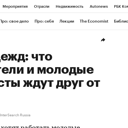
Мероприятия
Отрасли
Недвижимость
Autonews
РБК Ко
ание
РБК Курсы
РБК Life
Тренды
Визионеры
Националь
Про: свое дело
Про: себя
Лекции
The Economist
Библи
уб
Исследования
Кредитные рейтинги
Франшизы
Газета
Проверка контрагентов
Политика
Экономика
Бизнес
Техн
ежд: что
тели и молодые
ты ждут друг от
 InterSearch Russia