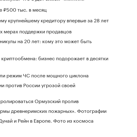
е ₽500 тыс. в месяц
му крупнейшему кредитору впервые за 28 лет
вых мерах поддержки продавцов
никулы на 20 лет: кому это может быть
 криптообмена: бизнес подорожает в десятки
ели режим ЧС после мощного циклона
ии против России угрозой своей
нтролироваться Ормузский пролив
зармы древнеримских пожарных». Фотографии
Дунай и Рейн в Европе. Фото из космоса