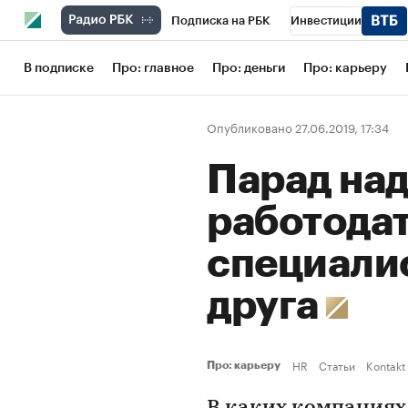
Подписка на РБК
Инвестиции
Школа управления РБК
РБК Образов
В подписке
Про: главное
Про: деньги
Про: карьеру
РБК Бизнес-среда
Дискуссионный кл
Опубликовано 27.06.2019, 17:34
Конференции СПб
Спецпроекты
Парад над
Рынок наличной валюты
работода
специалис
друга
HR
Статьи
Kontakt
Про: карьеру