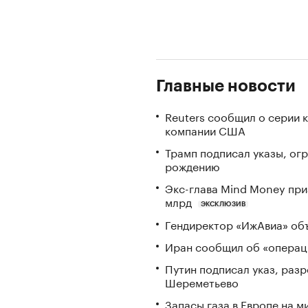
Главные новости
Reuters сообщил о серии 
компании США
Трамп подписал указы, ог
рождению
Экс-глава Mind Money при
млрд
ЭКСКЛЮЗИВ
Гендиректор «ИжАвиа» объ
Иран сообщил об «операци
Путин подписал указ, ра
Шереметьево
Запасы газа в Европе на м