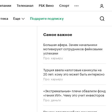
...
мпании
Телеканал
РБК Вино
Спорт
ные проекты
Город
Стиль
Крипто
отека
Еще
Подарите подписку
Спецпроекты СПб
Самое важное
ологии и медиа
Финансы
Большая афера. Зачем начальники
мотивируют сотрудников фейковыми
успехами
Про: карьеру
Турция ввела налоговые каникулы на
20 лет: кому это может быть интересно
Про: карьеру
«Экстремальные» плечи обвалили фонд
«гения ИИ». Чему это учит инвесторов
Про: деньги
Почему электромобили дешевеют