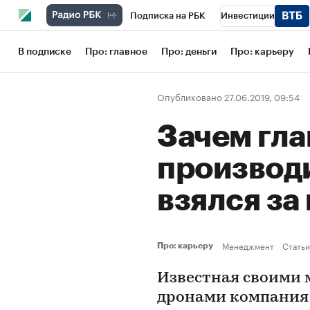
Подписка на РБК
Инвестиции
Школа управления РБК
РБК Образов
В подписке
Про: главное
Про: деньги
Про: карьеру
РБК Бизнес-среда
Дискуссионный кл
Опубликовано 27.06.2019, 09:54
Конференции СПб
Спецпроекты
Зачем гл
Рынок наличной валюты
производ
взялся за
Менеджмент
Статьи
Про: карьеру
Известная своими
дронами компания 