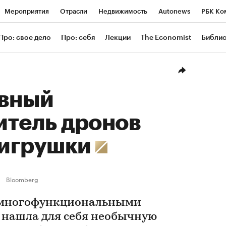
Мероприятия
Отрасли
Недвижимость
Autonews
РБК Ко
ание
РБК Курсы
РБК Life
Тренды
Визионеры
Националь
Про: свое дело
Про: себя
Лекции
The Economist
Библи
уб
Исследования
Кредитные рейтинги
Франшизы
Газета
Проверка контрагентов
Политика
Экономика
Бизнес
Техн
авный
итель дронов
 игрушки
Bloomberg
 многофункциональными
нашла для себя необычную