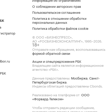
Информация об ограничениях
О соблюдении авторских прав
Пользовательское соглашение
Политика в отношении обработки
РБК
персональных данных
а
Политика обработки файлов cookie
гистратор
© ООО «БИЗНЕСПРЕСС»,
АО «РОСБИЗНЕСКОНСАЛТИНГ»,
1995–2026
.
18+
Отправьте нам обращение, воспользовавшись
формой обратной связи
bor.ru
Акции и спецпредложения РБК
Владельцем сайта является информационное
агентство «РБК».
 РБК
Данные предоставлены:
Мосбиржа
,
Санкт-
Петербургская биржа
.
Индексы облигаций предоставлены Cbonds.
Реализовано на платформе от
ООО
«Форвард-Телеком»
Чтобы отправить редакции сообщение,
выделите часть текста в статье и нажмите