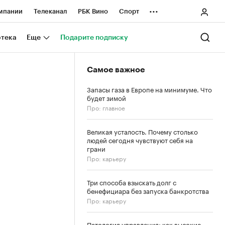
...
мпании
Телеканал
РБК Вино
Спорт
ные проекты
Город
Стиль
Крипто
отека
Еще
Подарите подписку
Спецпроекты СПб
Самое важное
ологии и медиа
Финансы
Запасы газа в Европе на минимуме. Что
будет зимой
Про: главное
Великая усталость. Почему столько
людей сегодня чувствуют себя на
грани
Про: карьеру
Три способа взыскать долг с
бенефициара без запуска банкротства
Про: карьеру
Патология управления: как высокие