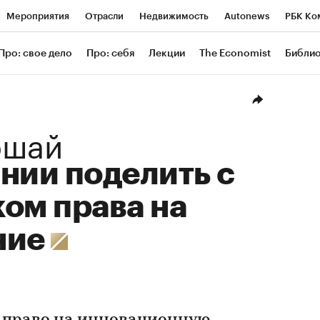
Мероприятия
Отрасли
Недвижимость
Autonews
РБК Ко
ание
РБК Курсы
РБК Life
Тренды
Визионеры
Националь
Про: свое дело
Про: себя
Лекции
The Economist
Библи
уб
Исследования
Кредитные рейтинги
Франшизы
Газета
Проверка контрагентов
Политика
Экономика
Бизнес
Техн
ршай
нии поделить с
ом права на
ние