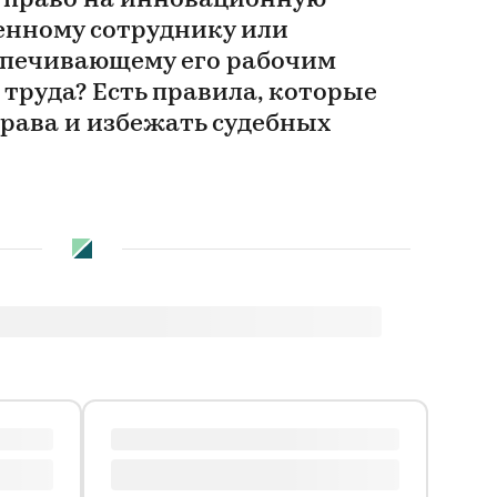
 право на инновационную
енному сотруднику или
спечивающему его рабочим
труда? Есть правила, которые
права и избежать судебных