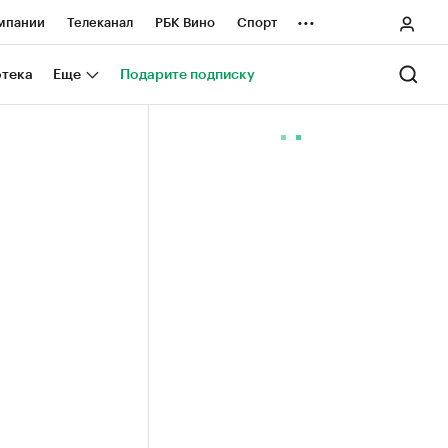
...
мпании
Телеканал
РБК Вино
Спорт
ные проекты
Город
Стиль
Крипто
отека
Еще
Подарите подписку
Спецпроекты СПб
ологии и медиа
Финансы