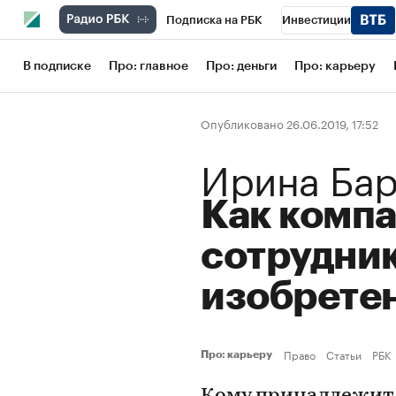
Подписка на РБК
Инвестиции
Школа управления РБК
РБК Образов
В подписке
Про: главное
Про: деньги
Про: карьеру
РБК Бизнес-среда
Дискуссионный кл
Опубликовано 26.06.2019, 17:52
Конференции СПб
Спецпроекты
Ирина Ба
Рынок наличной валюты
Как компа
сотрудник
изобрете
Право
Статьи
РБК
Про: карьеру