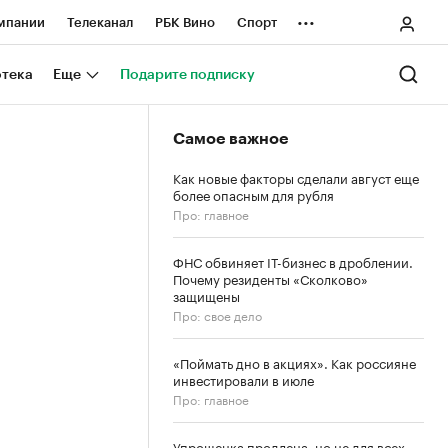
...
мпании
Телеканал
РБК Вино
Спорт
ные проекты
Город
Стиль
Крипто
отека
Еще
Подарите подписку
Спецпроекты СПб
Самое важное
ологии и медиа
Финансы
Как новые факторы сделали август еще
более опасным для рубля
Про: главное
ФНС обвиняет IT-бизнес в дроблении.
Почему резиденты «Сколково»
защищены
Про: свое дело
«Поймать дно в акциях». Как россияне
инвестировали в июле
Про: главное
Упрощенка продлена, но не для всех.