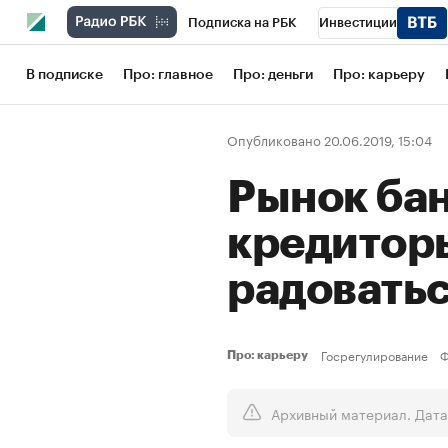
Подписка на РБК
Инвестиции
Школа управления РБК
РБК Образов
В подписке
Про: главное
Про: деньги
Про: карьеру
РБК Бизнес-среда
Дискуссионный кл
Опубликовано 20.06.2019, 15:04
Конференции СПб
Спецпроекты
Рынок ба
Рынок наличной валюты
кредиторы
радовать
Госрегулирование
Ф
Про: карьеру
Архивный материал. Дата