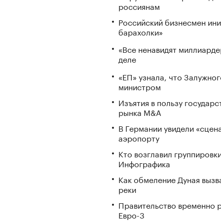
россиянам
Российский бизнесмен ини
барахолки»
«Все ненавидят миллиарде
деле
«ЕП» узнала, что Залужног
министром
Изъятия в пользу государ
рынка M&A
В Германии увидели «сцена
аэропорту
Кто возглавил группировки
Инфографика
Как обмеление Дуная вызва
реки
Правительство временно р
Евро-3