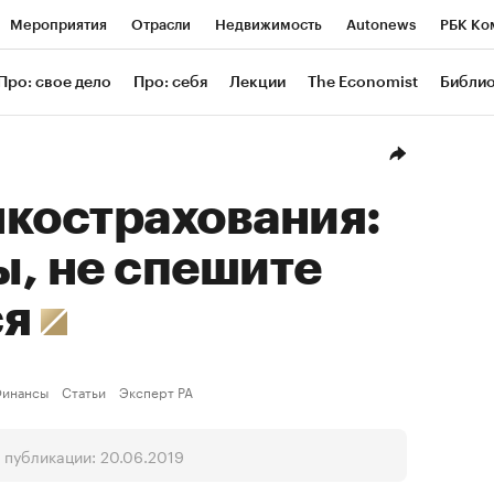
Мероприятия
Отрасли
Недвижимость
Autonews
РБК Ко
ание
РБК Курсы
РБК Life
Тренды
Визионеры
Националь
Про: свое дело
Про: себя
Лекции
The Economist
Библи
уб
Исследования
Кредитные рейтинги
Франшизы
Газета
Проверка контрагентов
Политика
Экономика
Бизнес
Техн
нкострахования:
, не спешите
ся
инансы
Статьи
Эксперт РА
 публикации: 20.06.2019