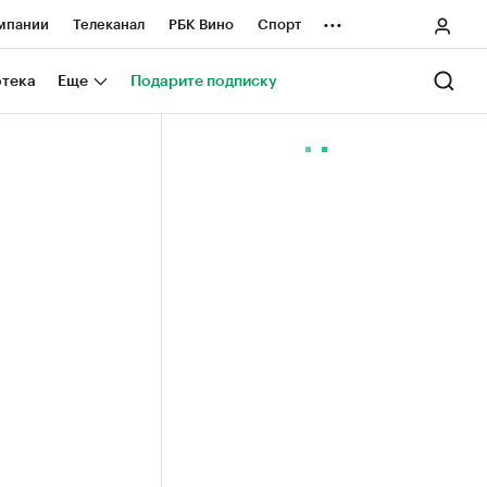
...
мпании
Телеканал
РБК Вино
Спорт
ные проекты
Город
Стиль
Крипто
отека
Еще
Подарите подписку
Спецпроекты СПб
ологии и медиа
Финансы