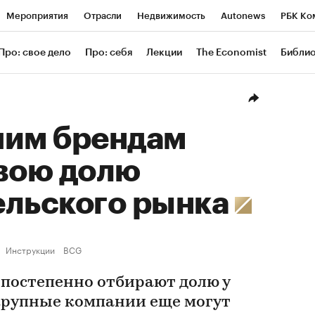
Мероприятия
Отрасли
Недвижимость
Autonews
РБК Ко
ание
РБК Курсы
РБК Life
Тренды
Визионеры
Националь
Про: свое дело
Про: себя
Лекции
The Economist
Библи
уб
Исследования
Кредитные рейтинги
Франшизы
Газета
Проверка контрагентов
Политика
Экономика
Бизнес
Техн
шим брендам
свою долю
ельского рынка
Инструкции
BCG
постепенно отбирают долю у
 крупные компании еще могут