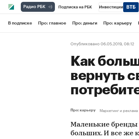
Подписка на РБК
Инвестиции
Школа управления РБК
РБК Образов
В подписке
Про: главное
Про: деньги
Про: карьеру
РБК Бизнес-среда
Дискуссионный кл
Опубликовано 06.05.2019, 08:12
Конференции СПб
Спецпроекты
Как боль
Рынок наличной валюты
вернуть 
потребит
Маркетинг и реклама
Про: карьеру
Маленькие бренды 
больших. И все же