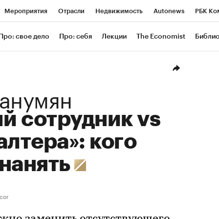
Мероприятия
Отрасли
Недвижимость
Autonews
РБК Ко
ание
РБК Курсы
РБК Life
Тренды
Визионеры
Националь
Про: свое дело
Про: себя
Лекции
The Economist
Библи
уб
Исследования
Кредитные рейтинги
Франшизы
Газета
Проверка контрагентов
Политика
Экономика
Бизнес
Техн
Нанумян
й сотрудник vs
алтера»: кого
 нанять
cor