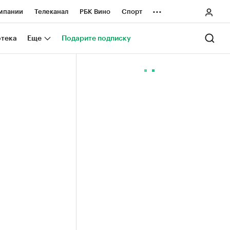
...
мпании
Телеканал
РБК Вино
Спорт
ные проекты
Город
Стиль
Крипто
отека
Еще
Подарите подписку
Спецпроекты СПб
ологии и медиа
Финансы