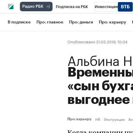
Подписка на РБК
Инвестиции
Школа управления РБК
РБК Образов
В подписке
Про: главное
Про: деньги
Про: карьеру
РБК Бизнес-среда
Дискуссионный кл
Опубликовано 21.03.2019, 10:34
Конференции СПб
Спецпроекты
Альбина 
Рынок наличной валюты
Временны
«сын бухг
выгоднее
HR
Инструкции
An
Про: карьеру