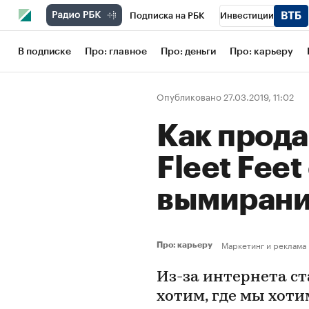
Подписка на РБК
Инвестиции
Школа управления РБК
РБК Образов
В подписке
Про: главное
Про: деньги
Про: карьеру
РБК Бизнес-среда
Дискуссионный кл
Опубликовано 27.03.2019, 11:02
Конференции СПб
Спецпроекты
Как прода
Рынок наличной валюты
Fleet Fee
вымиран
Маркетинг и реклама
Про: карьеру
Из-за интернета ст
хотим, где мы хоти