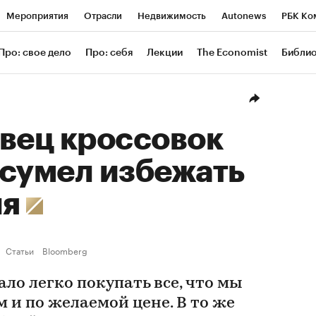
Мероприятия
Отрасли
Недвижимость
Autonews
РБК Ко
ание
РБК Курсы
РБК Life
Тренды
Визионеры
Националь
Про: свое дело
Про: себя
Лекции
The Economist
Библи
уб
Исследования
Кредитные рейтинги
Франшизы
Газета
Проверка контрагентов
Политика
Экономика
Бизнес
Техн
вец кроссовок
t сумел избежать
ия
Статьи
Bloomberg
ало легко покупать все, что мы
м и по желаемой цене. В то же