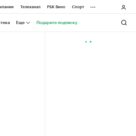
...
мпании
Телеканал
РБК Вино
Спорт
ные проекты
Город
Стиль
Крипто
отека
Еще
Подарите подписку
Спецпроекты СПб
ологии и медиа
Финансы