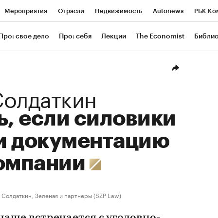
Мероприятия
Отрасли
Недвижимость
Autonews
РБК Ко
ание
РБК Курсы
РБК Life
Тренды
Визионеры
Националь
Про: свое дело
Про: себя
Лекции
The Economist
Библи
уб
Исследования
Кредитные рейтинги
Франшизы
Газета
Проверка контрагентов
Политика
Экономика
Бизнес
Техн
Солдаткин
ь, если силовики
и документацию
компании
Солдаткин, Зеленая и партнеры (SZP Law)