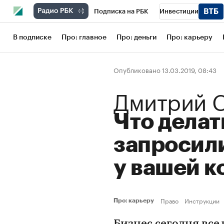
Подписка на РБК
Инвестиции
Школа управления РБК
РБК Образов
В подписке
Про: главное
Про: деньги
Про: карьеру
РБК Бизнес-среда
Дискуссионный кл
Опубликовано 13.03.2019, 08:43
Конференции СПб
Спецпроекты
Дмитрий 
Рынок наличной валюты
Что делат
запросил
у вашей 
Право
Инструкции
Про: карьеру