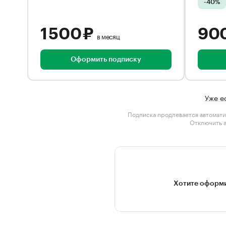
-40%
1 500 ₽
90
в месяц
Оформить подписку
Уже е
Подписка продлевается автомати
Отключить 
Хотите оформи