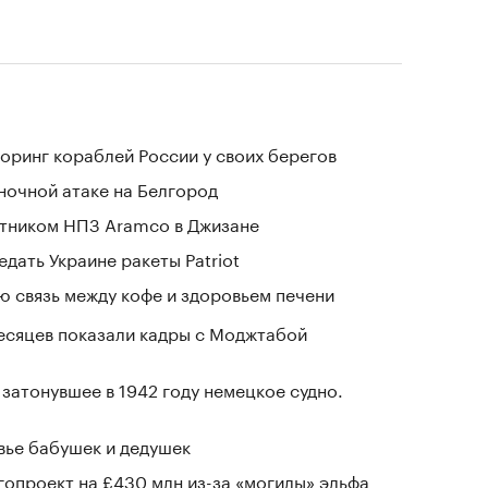
оринг кораблей России у своих берегов
 ночной атаке на Белгород
отником НПЗ Aramco в Джизане
дать Украине ракеты Patriot
 связь между кофе и здоровьем печени
месяцев показали кадры с Моджтабой
затонувшее в 1942 году немецкое судно.
овье бабушек и дедушек
гопроект на £430 млн из-за «могилы» эльфа