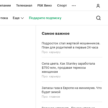
...
мпании
Телеканал
РБК Вино
Спорт
ные проекты
Город
Стиль
Крипто
отека
Еще
Подарите подписку
Спецпроекты СПб
Самое важное
ологии и медиа
Финансы
Подросток стал жертвой мошенников.
План для родителей в первые 24 часа
Про: карьеру
Сила цвета. Как Stanley заработала
$750 млн, продавая термосы
женщинам
Про: карьеру
Запасы газа в Европе на минимуме. Что
будет зимой
Про: главное
Великая усталость. Почему столько