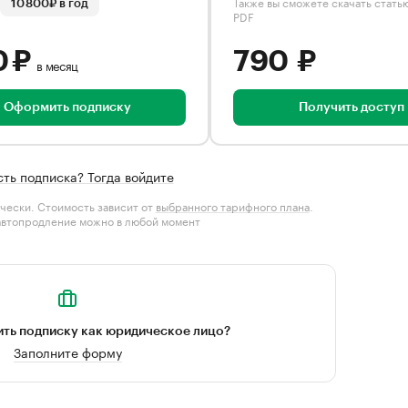
Также вы сможете скачать стать
10 800₽ в год
PDF
0 ₽
790 ₽
в месяц
Оформить подписку
Получить доступ
сть подписка? Тогда войдите
чески. Стоимость зависит от
выбранного тарифного плана
.
автопродление можно в любой момент
ть подписку как юридическое лицо?
Заполните форму