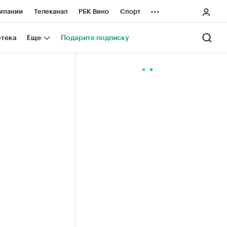
...
мпании
Телеканал
РБК Вино
Спорт
ные проекты
Город
Стиль
Крипто
отека
Еще
Подарите подписку
Спецпроекты СПб
ологии и медиа
Финансы