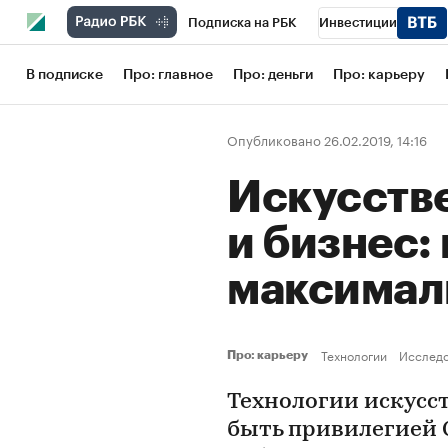
Подписка на РБК
Инвестиции
Школа управления РБК
РБК Образов
В подписке
Про: главное
Про: деньги
Про: карьеру
РБК Бизнес-среда
Дискуссионный кл
Опубликовано 26.02.2019, 14:16
Конференции СПб
Спецпроекты
Искусств
Рынок наличной валюты
и бизнес:
максимал
Технологии
Исследо
Про: карьеру
Технологии искусс
быть привилегией 