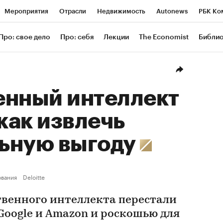
Мероприятия
Отрасли
Недвижимость
Autonews
РБК Ко
ание
РБК Курсы
РБК Life
Тренды
Визионеры
Националь
Про: свое дело
Про: себя
Лекции
The Economist
Библи
уб
Исследования
Кредитные рейтинги
Франшизы
Газета
Проверка контрагентов
Политика
Экономика
Бизнес
Техн
енный интеллект
 как извлечь
ьную выгоду
вания
Deloitte
твенного интеллекта перестали
Google и Amazon и роскошью для