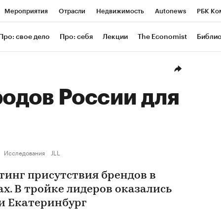
Мероприятия
Отрасли
Недвижимость
Autonews
РБК Ко
ание
РБК Курсы
РБК Life
Тренды
Визионеры
Националь
Про: свое дело
Про: себя
Лекции
The Economist
Библи
уб
Исследования
Кредитные рейтинги
Франшизы
Газета
Проверка контрагентов
Политика
Экономика
Бизнес
Техн
родов России для
Исследования
JLL
тинг присутствия брендов в
х. В тройке лидеров оказались
 и Екатеринбург