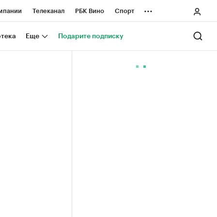
...
мпании
Телеканал
РБК Вино
Спорт
ные проекты
Город
Стиль
Крипто
отека
Еще
Подарите подписку
Спецпроекты СПб
ологии и медиа
Финансы