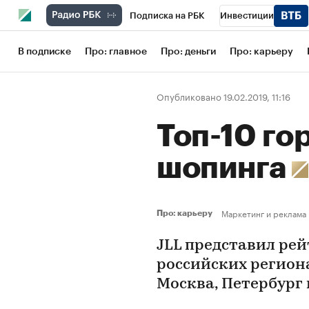
Подписка на РБК
Инвестиции
Школа управления РБК
РБК Образов
В подписке
Про: главное
Про: деньги
Про: карьеру
РБК Бизнес-среда
Дискуссионный кл
Опубликовано 19.02.2019, 11:16
Конференции СПб
Спецпроекты
Топ-10 го
Рынок наличной валюты
шопинга
Маркетинг и реклама
Про: карьеру
JLL представил рей
российских региона
Москва, Петербург