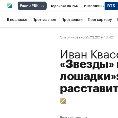
Подписка на РБК
Инвестиции
Школа управления РБК
РБК Образов
В подписке
Про: главное
Про: деньги
Про: карьеру
РБК Бизнес-среда
Дискуссионный кл
Опубликовано 25.02.2019, 13:42
Конференции СПб
Спецпроекты
Иван Квас
Рынок наличной валюты
«Звезды» 
лошадки»:
расставит
Маркетинг и реклама
Про: карьеру