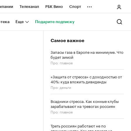
...
мпании
Телеканал
РБК Вино
Спорт
ные проекты
Город
Стиль
Крипто
отека
Еще
Подарите подписку
Спецпроекты СПб
Самое важное
ологии и медиа
Финансы
Запасы газа в Европе на минимуме. Что
будет зимой
Про: главное
«Защита от стресса» с доходностью от
40%: куда вложить дивиденды
Про: деньги
Всадники стресса. Как конные клубы
зарабатывают на тревогах россиян
Про: главное
Треть россиян работают не по
специальности. Как это влияет на