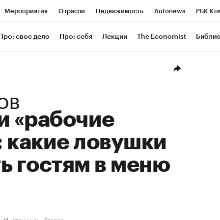
Мероприятия
Отрасли
Недвижимость
Autonews
РБК Ко
ание
РБК Курсы
РБК Life
Тренды
Визионеры
Националь
Про: свое дело
Про: себя
Лекции
The Economist
Библи
уб
Исследования
Кредитные рейтинги
Франшизы
Газета
Проверка контрагентов
Политика
Экономика
Бизнес
Техн
ов
и «рабочие
 какие ловушки
ь гостям в меню
Инструкции
Stories