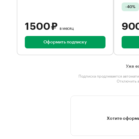
-40%
1 500 ₽
90
в месяц
Оформить подписку
Уже е
Подписка продлевается автомати
Отключить 
Хотите оформи