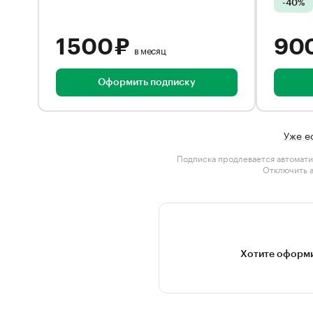
-40%
1 500 ₽
90
в месяц
Оформить подписку
Уже е
Подписка продлевается автомати
Отключить 
Хотите оформи