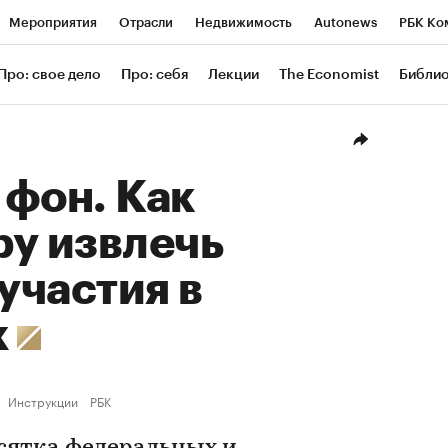
Мероприятия
Отрасли
Недвижимость
Autonews
РБК Ко
ание
РБК Курсы
РБК Life
Тренды
Визионеры
Националь
Про: свое дело
Про: себя
Лекции
The Economist
Библи
уб
Исследования
Кредитные рейтинги
Франшизы
Газета
Проверка контрагентов
Политика
Экономика
Бизнес
Техн
фон. Как
ру извлечь
 участия в
х
Инструкции
РБК