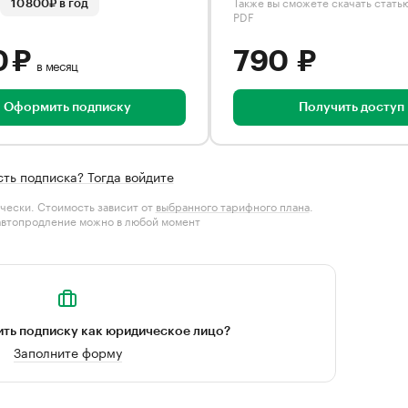
Также вы сможете скачать стать
10 800₽ в год
PDF
0 ₽
790 ₽
в месяц
Оформить подписку
Получить доступ
сть подписка? Тогда войдите
чески. Стоимость зависит от
выбранного тарифного плана
.
автопродление можно в любой момент
ть подписку как юридическое лицо?
Заполните форму