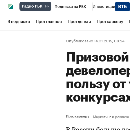
Подписка на РБК
Инвестиции
Школа управления РБК
РБК Образов
В подписке
Про: главное
Про: деньги
Про: карьеру
РБК Бизнес-среда
Дискуссионный кл
Опубликовано 14.01.2019, 08:24
Конференции СПб
Спецпроекты
Призовой 
Рынок наличной валюты
девелопе
пользу от
конкурса
Маркетинг и реклама
Про: карьеру