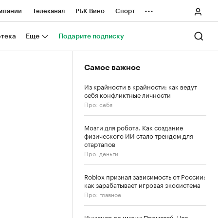
...
мпании
Телеканал
РБК Вино
Спорт
ные проекты
Город
Стиль
Крипто
отека
Еще
Подарите подписку
Спецпроекты СПб
Самое важное
ологии и медиа
Финансы
Из крайности в крайности: как ведут
себя конфликтные личности
Про: себя
Мозги для робота. Как создание
физического ИИ стало трендом для
стартапов
Про: деньги
Roblox признал зависимость от России:
как зарабатывает игровая экосистема
Про: главное
Инженер по имени Прометей. Что