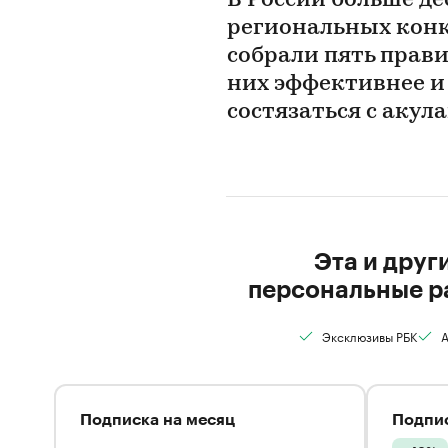
В России больше д
региональных конк
собрали пять правил
них эффективнее 
состязаться с аку
Эта и друг
персональные р
Эксклюзивы РБК
А
Подписка на месяц
Подпис