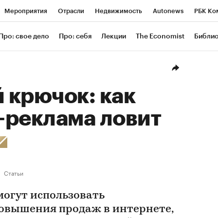
Мероприятия
Отрасли
Недвижимость
Autonews
РБК Ко
ание
РБК Курсы
РБК Life
Тренды
Визионеры
Националь
Про: свое дело
Про: себя
Лекции
The Economist
Библи
уб
Исследования
Кредитные рейтинги
Франшизы
Газета
Проверка контрагентов
Политика
Экономика
Бизнес
Техн
 крючок: как
-реклама ловит
Статьи
могут использовать
овышения продаж в интернете,