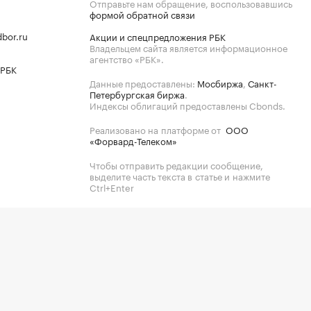
Отправьте нам обращение, воспользовавшись
формой обратной связи
bor.ru
Акции и спецпредложения РБК
Владельцем сайта является информационное
агентство «РБК».
 РБК
Данные предоставлены:
Мосбиржа
,
Санкт-
Петербургская биржа
.
Индексы облигаций предоставлены Cbonds.
Реализовано на платформе от
ООО
«Форвард-Телеком»
Чтобы отправить редакции сообщение,
выделите часть текста в статье и нажмите
Ctrl+Enter