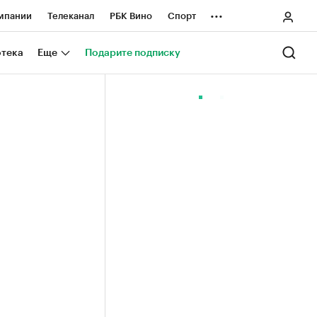
...
мпании
Телеканал
РБК Вино
Спорт
ные проекты
Город
Стиль
Крипто
отека
Еще
Подарите подписку
Спецпроекты СПб
ологии и медиа
Финансы