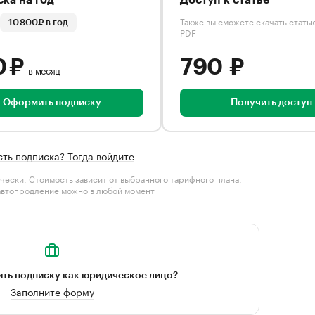
ка на год
Доступ к статье
Также вы сможете скачать стать
10 800₽ в год
PDF
0 ₽
790 ₽
в месяц
Оформить подписку
Получить доступ
сть подписка? Тогда войдите
чески. Стоимость зависит от
выбранного тарифного плана
.
автопродление можно в любой момент
ть подписку как юридическое лицо?
Заполните форму