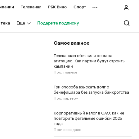
...
мпании
Телеканал
РБК Вино
Спорт
ные проекты
Город
Стиль
Крипто
отека
Еще
Подарите подписку
Спецпроекты СПб
Самое важное
ологии и медиа
Финансы
Телеканалы объявили цены на
агитацию. Как партии будут строить
кампании
Про: главное
Три способа взыскать долг с
бенефициара без запуска банкротства
Про: карьеру
Корпоративный налог в ОАЭ: как не
повторить фатальные ошибки 2025
года
Про: свое дело