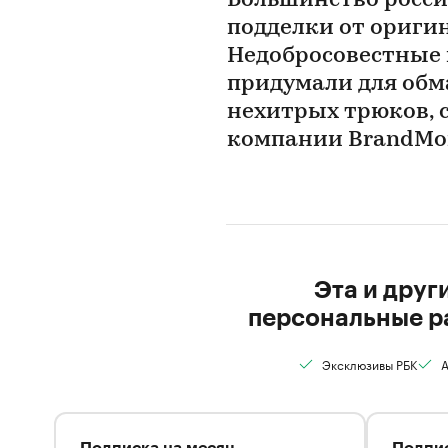
Большинство росси
подделки от ориги
Недобросовестные 
придумали для обм
нехитрых трюков, 
компании BrandMon
Эта и друг
персональные р
Эксклюзивы РБК
А