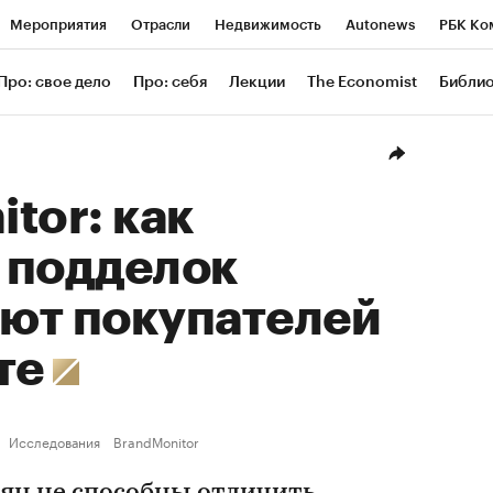
Мероприятия
Отрасли
Недвижимость
Autonews
РБК Ко
ание
РБК Курсы
РБК Life
Тренды
Визионеры
Националь
Про: свое дело
Про: себя
Лекции
The Economist
Библи
уб
Исследования
Кредитные рейтинги
Франшизы
Газета
Проверка контрагентов
Политика
Экономика
Бизнес
Техн
tor: как
 подделок
ют покупателей
те
Исследования
BrandMonitor