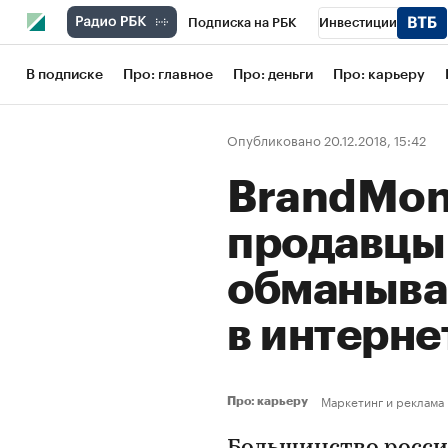
Подписка на РБК
Инвестиции
Школа управления РБК
РБК Образов
В подписке
Про: главное
Про: деньги
Про: карьеру
РБК Бизнес-среда
Дискуссионный кл
Опубликовано 20.12.2018, 15:42
Конференции СПб
Спецпроекты
BrandMoni
Рынок наличной валюты
продавцы
обманыва
в интерне
Маркетинг и реклама
Про: карьеру