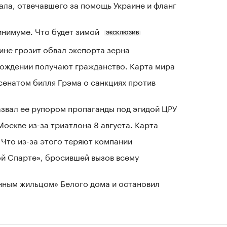
ала, отвечавшего за помощь Украине и фланг
инимуме. Что будет зимой
ЭКСКЛЮЗИВ
ине грозит обвал экспорта зерна
 рождении получают гражданство. Карта мира
сенатом билля Грэма о санкциях против
азвал ее рупором пропаганды под эгидой ЦРУ
оскве из-за триатлона 8 августа. Карта
Что из-за этого теряют компании
ой Спарте», бросившей вызов всему
нным жильцом» Белого дома и остановил