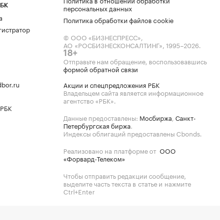
Политика в отношении обработки
РБК
персональных данных
а
Политика обработки файлов cookie
гистратор
© ООО «БИЗНЕСПРЕСС»,
АО «РОСБИЗНЕСКОНСАЛТИНГ»,
1995–2026
.
18+
Отправьте нам обращение, воспользовавшись
формой обратной связи
bor.ru
Акции и спецпредложения РБК
Владельцем сайта является информационное
агентство «РБК».
 РБК
Данные предоставлены:
Мосбиржа
,
Санкт-
Петербургская биржа
.
Индексы облигаций предоставлены Cbonds.
Реализовано на платформе от
ООО
«Форвард-Телеком»
Чтобы отправить редакции сообщение,
выделите часть текста в статье и нажмите
Ctrl+Enter