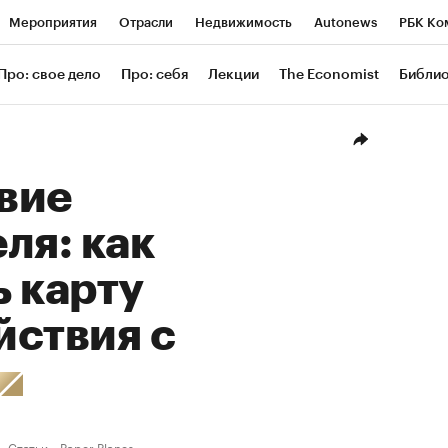
Мероприятия
Отрасли
Недвижимость
Autonews
РБК Ко
ание
РБК Курсы
РБК Life
Тренды
Визионеры
Националь
Про: свое дело
Про: себя
Лекции
The Economist
Библи
уб
Исследования
Кредитные рейтинги
Франшизы
Газета
Проверка контрагентов
Политика
Экономика
Бизнес
Техн
вие
ля: как
 карту
йствия с
Статьи
Paper Planes