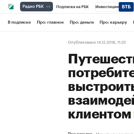
Подписка на РБК
Инвестиции
Школа управления РБК
РБК Образов
В подписке
Про: главное
Про: деньги
Про: карьеру
РБК Бизнес-среда
Дискуссионный кл
Опубликовано 14.12.2018, 11:25
Конференции СПб
Спецпроекты
Путешест
Рынок наличной валюты
потребите
выстроить
взаимоде
клиентом
Маркетинг и реклама
Про: карьеру