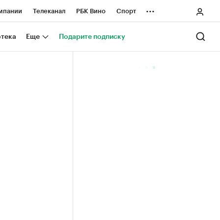
...
мпании
Телеканал
РБК Вино
Спорт
ные проекты
Город
Стиль
Крипто
отека
Еще
Подарите подписку
Спецпроекты СПб
ологии и медиа
Финансы