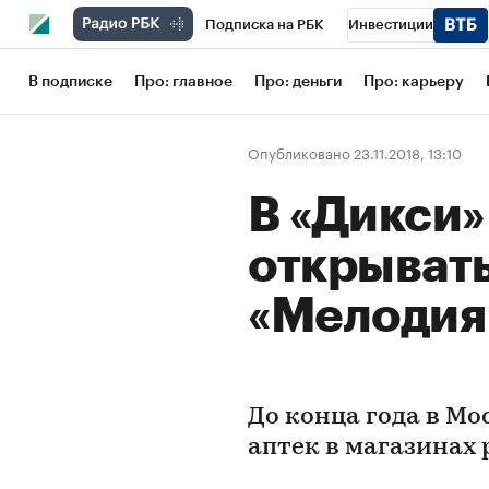
Подписка на РБК
Инвестиции
Школа управления РБК
РБК Образов
В подписке
Про: главное
Про: деньги
Про: карьеру
РБК Бизнес-среда
Дискуссионный кл
Опубликовано 23.11.2018, 13:10
Конференции СПб
Спецпроекты
В «Дикси»
Рынок наличной валюты
открывать
«Мелодия
До конца года в Мо
аптек в магазинах