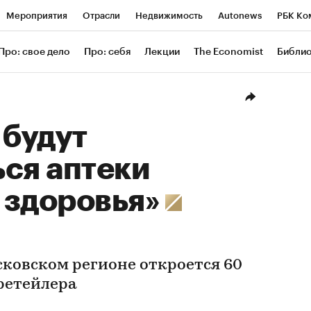
Мероприятия
Отрасли
Недвижимость
Autonews
РБК Ко
ание
РБК Курсы
РБК Life
Тренды
Визионеры
Националь
Про: свое дело
Про: себя
Лекции
The Economist
Библи
уб
Исследования
Кредитные рейтинги
Франшизы
Газета
Проверка контрагентов
Политика
Экономика
Бизнес
Техн
 будут
ся аптеки
 здоровья»
сковском регионе откроется 60
 ретейлера