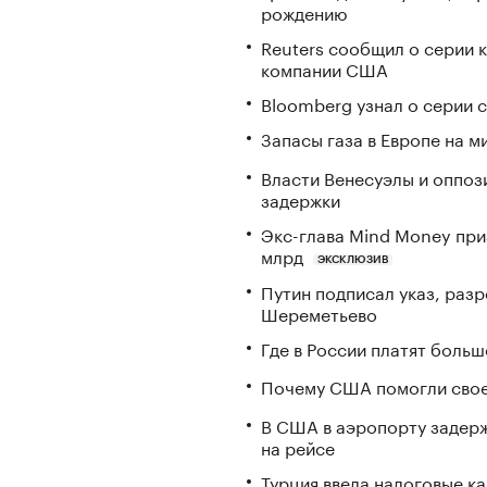
рождению
Reuters сообщил о серии 
компании США
Bloomberg узнал о серии
Запасы газа в Европе на м
Власти Венесуэлы и оппоз
задержки
Экс-глава Mind Money при
млрд
ЭКСКЛЮЗИВ
Путин подписал указ, ра
Шереметьево
Где в России платят больш
Почему США помогли свое
В США в аэропорту задерж
на рейсе
Турция ввела налоговые ка