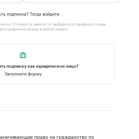
сть подписка? Тогда войдите
чески. Стоимость зависит от
выбранного тарифного плана
.
автопродление можно в любой момент
ть подписку как юридическое лицо?
Заполните форму
раничивающие право на гражданство по