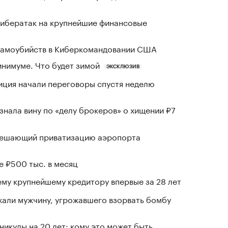
кибератак на крупнейшие финансовые
 самоубийств в Киберкомандовании США
инимуме. Что будет зимой
ЭКСКЛЮЗИВ
иция начали переговоры спустя неделю
знала вину по «делу брокеров» о хищении ₽7
зрешающий приватизацию аэропорта
е ₽500 тыс. в месяц
му крупнейшему кредитору впервые за 28 лет
али мужчину, угрожавшего взорвать бомбу
никулы на 20 лет: кому это может быть