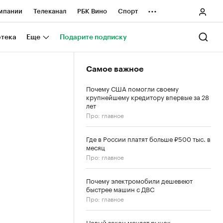
...
мпании
Телеканал
РБК Вино
Спорт
ные проекты
Город
Стиль
Крипто
отека
Еще
Подарите подписку
Спецпроекты СПб
Самое важное
ологии и медиа
Финансы
Почему США помогли своему
крупнейшему кредитору впервые за 28
лет
Про: главное
Где в России платят больше ₽500 тыс. в
месяц
Про: главное
Почему электромобили дешевеют
быстрее машин с ДВС
Про: главное
Новый закон меняет рынок