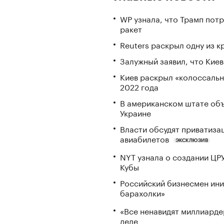
WP узнала, что Трамп пот
ракет
Reuters раскрыл одну из 
Залужный заявил, что Кие
Киев раскрыл «колоссаль
2022 года
В американском штате объ
Украине
Власти обсудят приватиз
авиабилетов
ЭКСКЛЮЗИВ
NYT узнала о создании ЦР
Кубы
Российский бизнесмен ини
барахолки»
«Все ненавидят миллиарде
деле