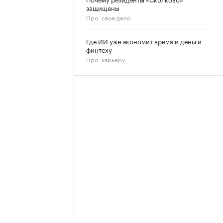
защищены
Про: свое дело
Где ИИ уже экономит время и деньги
финтеху
Про: карьеру