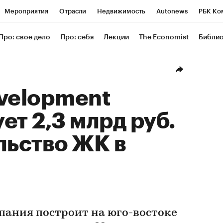
Мероприятия
Отрасли
Недвижимость
Autonews
РБК Ко
ание
РБК Курсы
РБК Life
Тренды
Визионеры
Националь
Про: свое дело
Про: себя
Лекции
The Economist
Библи
уб
Исследования
Кредитные рейтинги
Франшизы
Газета
Проверка контрагентов
Политика
Экономика
Бизнес
Техн
velopment
ет 2,3 млрд руб.
льство ЖК в
пания построит на юго-востоке