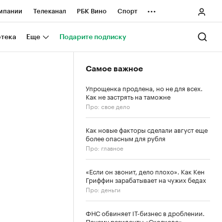
...
мпании
Телеканал
РБК Вино
Спорт
ные проекты
Город
Стиль
Крипто
отека
Еще
Подарите подписку
Спецпроекты СПб
Самое важное
ологии и медиа
Финансы
Упрощенка продлена, но не для всех.
Как не застрять на таможне
Про: свое дело
Как новые факторы сделали август еще
более опасным для рубля
Про: главное
«Если он звонит, дело плохо». Как Кен
Гриффин зарабатывает на чужих бедах
Про: деньги
ФНС обвиняет IT-бизнес в дроблении.
Почему резиденты «Сколково»