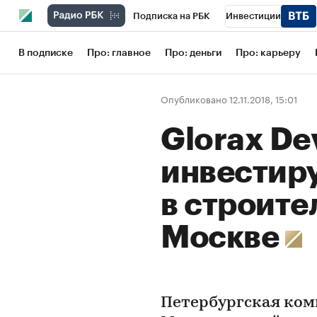
Подписка на РБК
Инвестиции
Школа управления РБК
РБК Образов
В подписке
Про: главное
Про: деньги
Про: карьеру
РБК Бизнес-среда
Дискуссионный кл
Опубликовано 12.11.2018, 15:01
Конференции СПб
Спецпроекты
Glorax De
Рынок наличной валюты
инвестиру
в строите
Москве
Петербургская ком