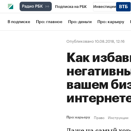
Подписка на РБК
Инвестиции
Школа управления РБК
РБК Образов
В подписке
Про: главное
Про: деньги
Про: карьеру
РБК Бизнес-среда
Дискуссионный кл
Опубликовано 10.08.2018, 12:16
Конференции СПб
Спецпроекты
Как избав
Рынок наличной валюты
негативны
вашем биз
интернет
Право
Инструкции
Про: карьеру