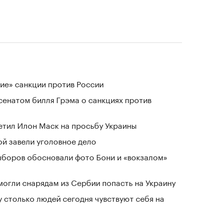
ие» санкции против России
сенатом билля Грэма о санкциях против
тветил Илон Маск на просьбу Украины
й завели уголовное дело
выборов обосновали фото Бони и «вокзалом»
могли снарядам из Сербии попасть на Украину
у столько людей сегодня чувствуют себя на