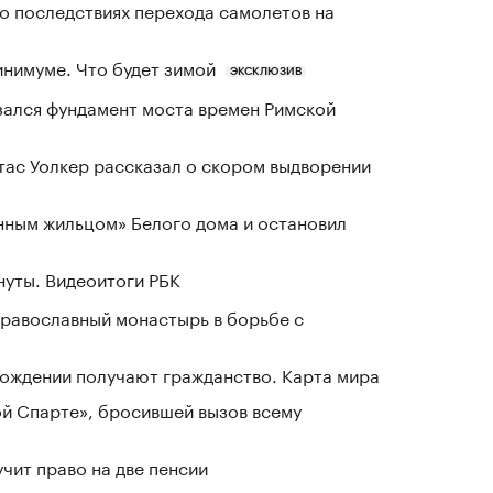
о последствиях перехода самолетов на
инимуме. Что будет зимой
ЭКСКЛЮЗИВ
зался фундамент моста времен Римской
ас Уолкер рассказал о скором выдворении
нным жильцом» Белого дома и остановил
нуты. Видеоитоги РБК
равославный монастырь в борьбе с
 рождении получают гражданство. Карта мира
ой Спарте», бросившей вызов всему
чит право на две пенсии