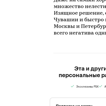
Даже на самый хор
множество нелестн
Изящное решение, 
Чувашии и быстро
Москвы и Петербург
всего негатива од
Эта и друг
персональные р
Эксклюзивы РБК
А