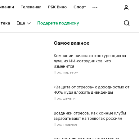
...
мпании
Телеканал
РБК Вино
Спорт
ные проекты
Город
Стиль
Крипто
отека
Еще
Подарите подписку
Спецпроекты СПб
Самое важное
ологии и медиа
Финансы
Компании начинают конкуренцию за
лучших ИИ-сотрудников: что
изменится
Про: карьеру
«Защита от стресса» с доходностью от
40%: куда вложить дивиденды
Про: деньги
Всадники стресса. Как конные клубы
зарабатывают на тревогах россиян
Про: главное
Как снизить расходы на создание