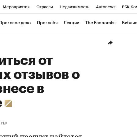
Мероприятия
Отрасли
Недвижимость
Autonews
РБК Ко
ание
РБК Курсы
РБК Life
Тренды
Визионеры
Националь
Про: свое дело
Про: себя
Лекции
The Economist
Библи
уб
Исследования
Кредитные рейтинги
Франшизы
Газета
Проверка контрагентов
Политика
Экономика
Бизнес
Техн
иться от
х отзывов о
несе в
е
РБК