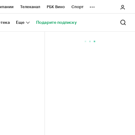
...
мпании
Телеканал
РБК Вино
Спорт
ные проекты
Город
Стиль
Крипто
отека
Еще
Подарите подписку
Спецпроекты СПб
ологии и медиа
Финансы