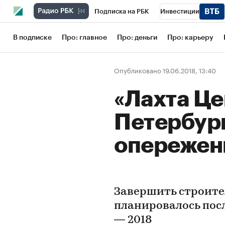
Подписка на РБК
Инвестиции
Школа управления РБК
РБК Образов
В подписке
Про: главное
Про: деньги
Про: карьеру
РБК Бизнес-среда
Дискуссионный кл
Опубликовано 19.06.2018, 13:40
Конференции СПб
Спецпроекты
«Лахта Це
Рынок наличной валюты
Петербург
опережен
Завершить строите
планировалось пос
— 2018