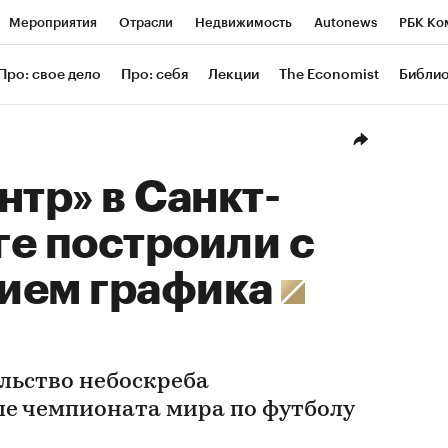
Мероприятия
Отрасли
Недвижимость
Autonews
РБК Ко
ание
РБК Курсы
РБК Life
Тренды
Визионеры
Националь
Про: свое дело
Про: себя
Лекции
The Economist
Библи
уб
Исследования
Кредитные рейтинги
Франшизы
Газета
Проверка контрагентов
Политика
Экономика
Бизнес
Техн
нтр» в Санкт-
е построили с
ием графика
льство небоскреба
ле чемпионата мира по футболу