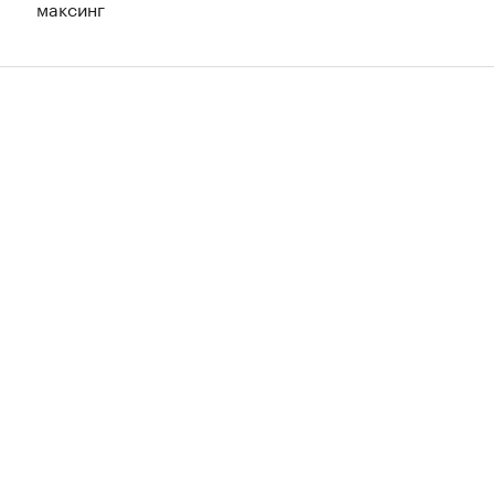
максинг