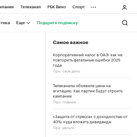
...
мпании
Телеканал
РБК Вино
Спорт
ные проекты
Город
Стиль
Крипто
отека
Еще
Подарите подписку
Спецпроекты СПб
Самое важное
ологии и медиа
Финансы
Корпоративный налог в ОАЭ: как не
повторить фатальные ошибки 2025
года
Про: свое дело
Телеканалы объявили цены на
агитацию. Как партии будут строить
кампании
Про: главное
«Защита от стресса» с доходностью от
40%: куда вложить дивиденды
Про: деньги