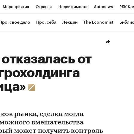
Мероприятия
Отрасли
Недвижимость
Autonews
РБК Ко
ание
РБК Курсы
РБК Life
Тренды
Визионеры
Националь
Про: свое дело
Про: себя
Лекции
The Economist
Библи
уб
Исследования
Кредитные рейтинги
Франшизы
Газета
Проверка контрагентов
Политика
Экономика
Бизнес
Техн
 отказалась от
грохолдинга
ица»
ков рынка, сделка могла
озможного вмешательства
рый может получить контроль