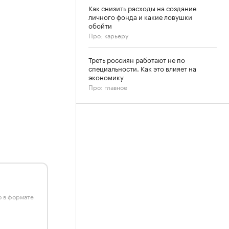
Как снизить расходы на создание
личного фонда и какие ловушки
обойти
Про: карьеру
Треть россиян работают не по
специальности. Как это влияет на
экономику
Про: главное
ю в формате