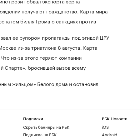
ине грозит обвал экспорта зерна
 рождении получают гражданство. Карта мира
сенатом билля Грэма о санкциях против
азвал ее рупором пропаганды под эгидой ЦРУ
оскве из-за триатлона 8 августа. Карта
Что из-за этого теряют компании
ой Спарте», бросившей вызов всему
нным жильцом» Белого дома и остановил
Подписки
РБК Новости
Скрыть баннеры на РБК
iOS
Подписка на РБК
Android