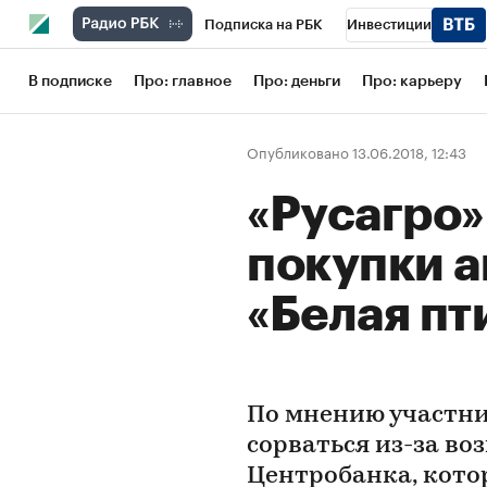
Подписка на РБК
Инвестиции
Школа управления РБК
РБК Образов
В подписке
Про: главное
Про: деньги
Про: карьеру
РБК Бизнес-среда
Дискуссионный кл
Опубликовано 13.06.2018, 12:43
Конференции СПб
Спецпроекты
«Русагро»
Рынок наличной валюты
покупки а
«Белая пт
По мнению участни
сорваться из-за в
Центробанка, кото