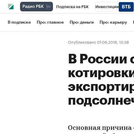
Подписка на РБК
Инвестиции
Школа управления РБК
РБК Образов
В подписке
Про: главное
Про: деньги
Про: карьеру
РБК Бизнес-среда
Дискуссионный кл
Опубликовано 07.06.2018, 13:38
Конференции СПб
Спецпроекты
В России
Рынок наличной валюты
котировк
экспорти
подсолне
Основная причина