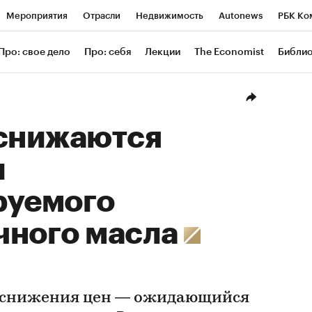
Мероприятия
Отрасли
Недвижимость
Autonews
РБК Ко
ание
РБК Курсы
РБК Life
Тренды
Визионеры
Националь
Про: свое дело
Про: себя
Лекции
The Economist
Библи
уб
Исследования
Кредитные рейтинги
Франшизы
Газета
Проверка контрагентов
Политика
Экономика
Бизнес
Техн
 снижаются
и
руемого
чного масла
 снижения цен — ожидающийся