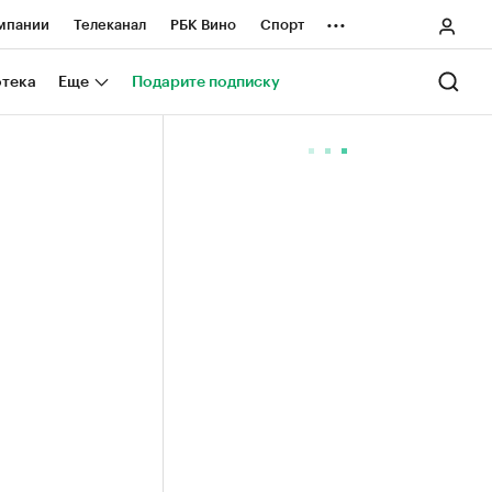
...
мпании
Телеканал
РБК Вино
Спорт
ные проекты
Город
Стиль
Крипто
отека
Еще
Подарите подписку
Спецпроекты СПб
ологии и медиа
Финансы