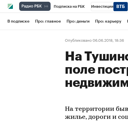
Подписка на РБК
Инвестиции
Школа управления РБК
РБК Образов
В подписке
Про: главное
Про: деньги
Про: карьеру
РБК Бизнес-среда
Дискуссионный кл
Опубликовано 06.06.2018, 18:36
Конференции СПб
Спецпроекты
На Тушин
Рынок наличной валюты
поле постр
недвижи
На территории быв
жилье, дороги и с