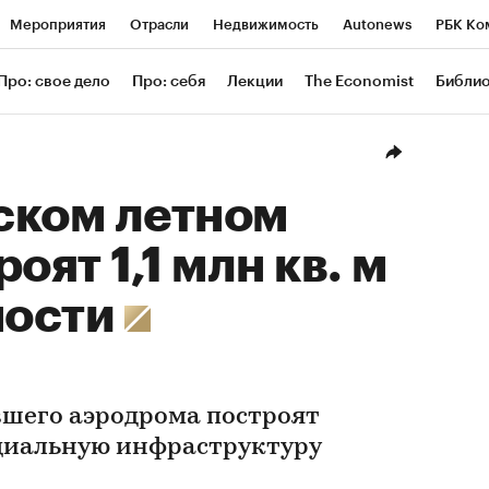
Мероприятия
Отрасли
Недвижимость
Autonews
РБК Ко
ание
РБК Курсы
РБК Life
Тренды
Визионеры
Националь
Про: свое дело
Про: себя
Лекции
The Economist
Библи
уб
Исследования
Кредитные рейтинги
Франшизы
Газета
Проверка контрагентов
Политика
Экономика
Бизнес
Техн
ском летном
оят 1,1 млн кв. м
мости
шего аэродрома построят
оциальную инфраструктуру