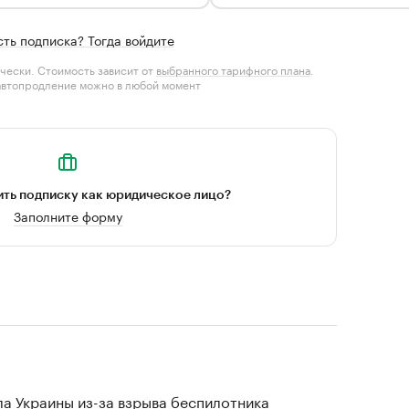
сть подписка? Тогда войдите
чески. Стоимость зависит от
выбранного тарифного плана
.
автопродление можно в любой момент
ть подписку как юридическое лицо?
Заполните форму
а Украины из-за взрыва беспилотника