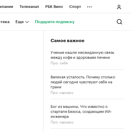
...
мпании
Телеканал
РБК Вино
Спорт
ные проекты
Город
Стиль
Крипто
отека
Еще
Подарите подписку
Спецпроекты СПб
Самое важное
ологии и медиа
Финансы
Ученые нашли неожиданную связь
между кофе и здоровьем печени
Про: себя
Великая усталость. Почему столько
людей сегодня чувствуют себя на
грани
Про: карьеру
Бог из машины. Что известно о
стартапе Безоса, создающем ИИ-
инженера
Про: карьеру