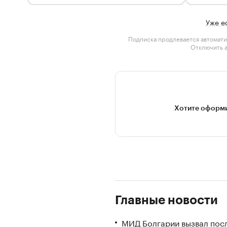
Уже е
Подписка продлевается автомати
Отключить 
Хотите оформи
Главные новости
МИД Болгарии вызвал посл