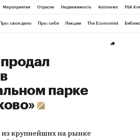
Мероприятия
Отрасли
Недвижимость
Autonews
РБК Ко
ание
РБК Курсы
РБК Life
Тренды
Визионеры
Националь
Про: свое дело
Про: себя
Лекции
The Economist
Библи
уб
Исследования
Кредитные рейтинги
Франшизы
Газета
Проверка контрагентов
Политика
Экономика
Бизнес
Техн
 продал
в
альном парке
ково»
й из крупнейших на рынке