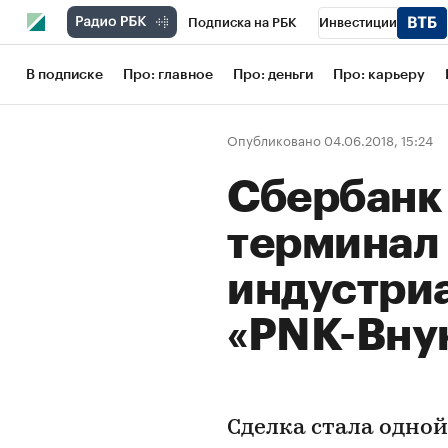
Подписка на РБК
Инвестиции
Школа управления РБК
РБК Образов
В подписке
Про: главное
Про: деньги
Про: карьеру
РБК Бизнес-среда
Дискуссионный кл
Опубликовано 04.06.2018, 15:24
Конференции СПб
Спецпроекты
Сбербанк
Рынок наличной валюты
терминал 
индустри
«PNK-Вну
Сделка стала одно