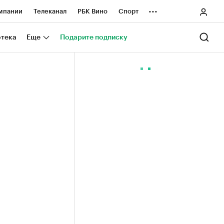
...
мпании
Телеканал
РБК Вино
Спорт
ные проекты
Город
Стиль
Крипто
отека
Еще
Подарите подписку
Спецпроекты СПб
ологии и медиа
Финансы