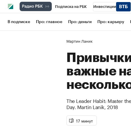
Подписка на РБК
Инвестиции
Школа управления РБК
РБК Образов
В подписке
Про: главное
Про: деньги
Про: карьеру
РБК Бизнес-среда
Дискуссионный кл
Мартин Ланик
Конференции СПб
Спецпроекты
Привычки
Рынок наличной валюты
важные н
несколько
The Leader Habit: Master the
Day.
Martin Lanik
,
2018
17 минут