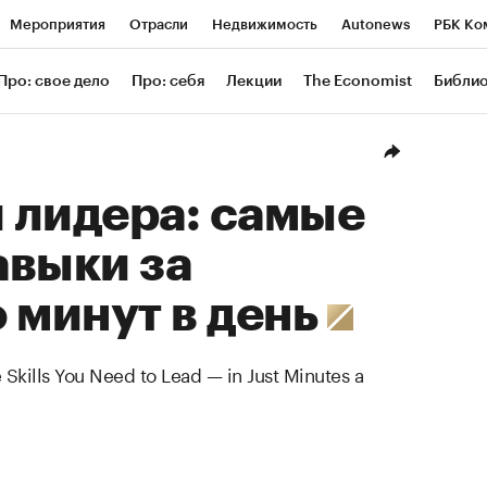
Мероприятия
Отрасли
Недвижимость
Autonews
РБК Ко
ание
РБК Курсы
РБК Life
Тренды
Визионеры
Националь
Про: свое дело
Про: себя
Лекции
The Economist
Библи
уб
Исследования
Кредитные рейтинги
Франшизы
Газета
Проверка контрагентов
Политика
Экономика
Бизнес
Техн
 лидера: самые
авыки за
 минут в день
 Skills You Need to Lead — in Just Minutes a