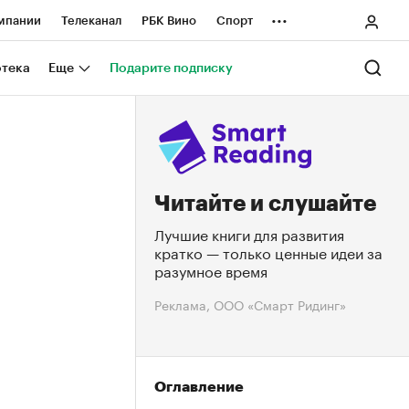
...
мпании
Телеканал
РБК Вино
Спорт
ные проекты
Город
Стиль
Крипто
отека
Еще
Подарите подписку
Спецпроекты СПб
ологии и медиа
Финансы
Читайте и слушайте
Лучшие книги для развития
кратко — только ценные идеи за
разумное время
Реклама, ООО «Смарт Ридинг»
Оглавление