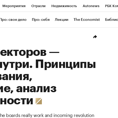
Мероприятия
Отрасли
Недвижимость
Autonews
РБК Ко
ание
РБК Курсы
РБК Life
Тренды
Визионеры
Националь
Про: свое дело
Про: себя
Лекции
The Economist
Библи
уб
Исследования
Кредитные рейтинги
Франшизы
Газета
в
Политика
Экономика
Бизнес
Технологии и медиа
Фи
ректоров —
нутри. Принципы
ания,
е, анализ
ности
he boards really work and incoming revolution