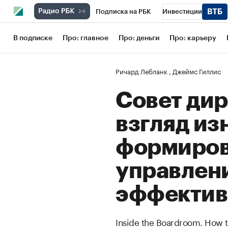
Подписка на РБК
Инвестиции
Школа управления РБК
РБК Образов
В подписке
Про: главное
Про: деньги
Про: карьеру
РБК Бизнес-среда
Дискуссионный кл
Ричард Лебланк
,
Джеймс Гиллис
Спецпроекты
Проверка контрагенто
Совет ди
взгляд из
формиров
управлени
эффектив
Inside the Boardroom. How t