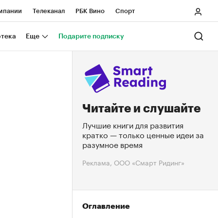
мпании
Телеканал
РБК Вино
Спорт
ные проекты
Город
Стиль
Крипто
отека
Еще
Подарите подписку
Спецпроекты СПб
Конференции СПб
нансы
Рынок наличной валюты
Читайте и слушайте
Лучшие книги для развития
кратко — только ценные идеи за
разумное время
Реклама, ООО «Смарт Ридинг»
Оглавление