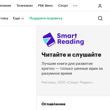
...
мпании
Телеканал
РБК Вино
Спорт
ные проекты
Город
Стиль
Крипто
отека
Еще
Подарите подписку
Спецпроекты СПб
ологии и медиа
Финансы
Читайте и слушайте
Лучшие книги для развития
кратко — только ценные идеи за
разумное время
Реклама, ООО «Смарт Ридинг»
Оглавление