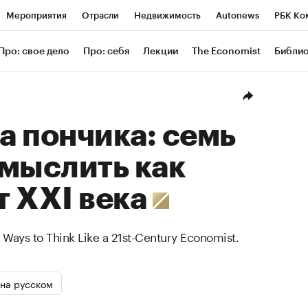
Мероприятия
Отрасли
Недвижимость
Autonews
РБК Ко
ание
РБК Курсы
РБК Life
Тренды
Визионеры
Националь
Про: свое дело
Про: себя
Лекции
The Economist
Библи
уб
Исследования
Кредитные рейтинги
Франшизы
Газета
Проверка контрагентов
Политика
Экономика
Бизнес
Техн
 пончика: семь
мыслить как
т XXI века
ays to Think Like a 21st-Century Economist.
на русском