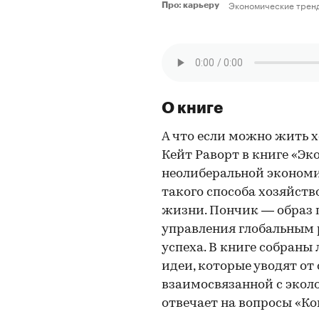
Экономические трен
Про: карьеру
О книге
А что если можно жить х
Кейт Раворт в книге «Э
неолиберальной экономи
такого способа хозяйств
жизни. Пончик — образ 
управления глобальным 
успеха. В книге собран
идеи, которые уводят от
взаимосвязанной с эколо
отвечает на вопросы «Ко