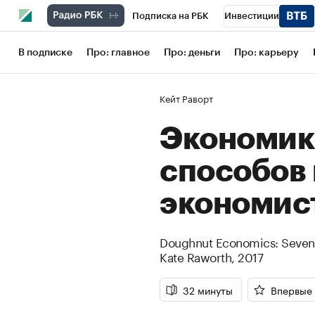
Подписка на РБК
Инвестиции
Школа управления РБК
РБК Образов
В подписке
Про: главное
Про: деньги
Про: карьеру
РБК Бизнес-среда
Дискуссионный кл
Кейт Раворт
Конференции СПб
Спецпроекты
Экономика
Рынок наличной валюты
способов 
экономис
Doughnut Economics: Seven W
Kate Raworth
,
2017
32 минуты
Впервые 