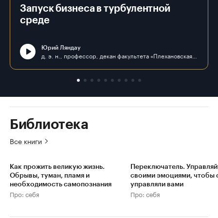
Запуск бизнеса в турбулентной
среде
Юрий Ляндау
д. э. н., профессор, декан факультета «Плехановская школа бизнеса «Интеграл» ФГБОУ ВО «РЭУ им. Г. В. Плеханова»
Библиотека
Все книги
Как прожить великую жизнь.
Переключатель. Управляй
Обрывы, туман, пламя и
своими эмоциями, чтобы 
необходимость самопознания
управляли вами
Про: себя
Про: себя