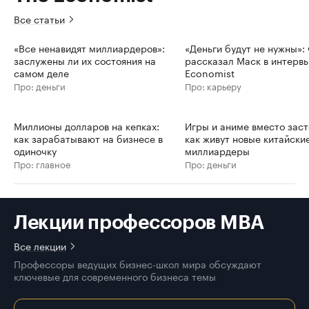
Все статьи
«Все ненавидят миллиардеров»:
«Деньги будут не нужны»: 
заслужены ли их состояния на
рассказал Маск в интерв
самом деле
Economist
Про: деньги
Про: карьеру
Миллионы долларов на кепках:
Игры и аниме вместо заст
как зарабатывают на бизнесе в
как живут новые китайски
одиночку
миллиардеры
Про: главное
Про: деньги
Лекции профессоров MBA
Все лекции
Профессоры ведущих бизнес-школ мира обсуждают
ключевые для современного бизнеса темы