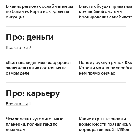
В каких регионах ослабили меры
Власти обсудят приватиз
по бензину. Карта и актуальная
крупнейшей системы
ситуация
бронирования авиабилет
Про: деньги
Все статьи
«Все ненавидят миллиардеров»:
Почему рухнул рынок Ю
заслужены ли их состояния на
Кореи и можно ли заработ
самом деле
нем прямо сейчас
Про: карьеру
Все статьи
Чем заменить утомительные
Какие скрытые риски и
планерки: полный гайд по
возможности появились у
дейликам
корпоративных ЗПИФов