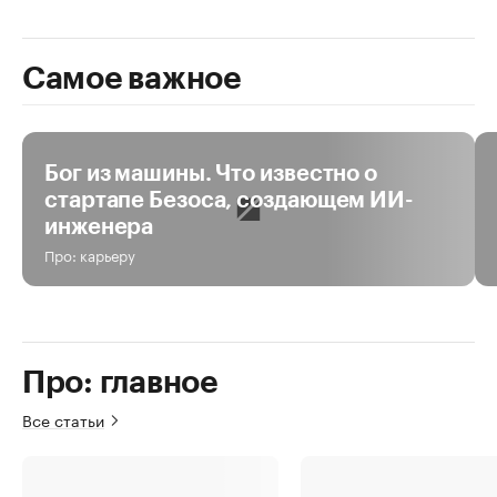
Самое важное
За день
За неделю
За все время
Бог из машины. Что известно о
стартапе Безоса, создающем ИИ-
инженера
Про: карьеру
Про: главное
Все статьи