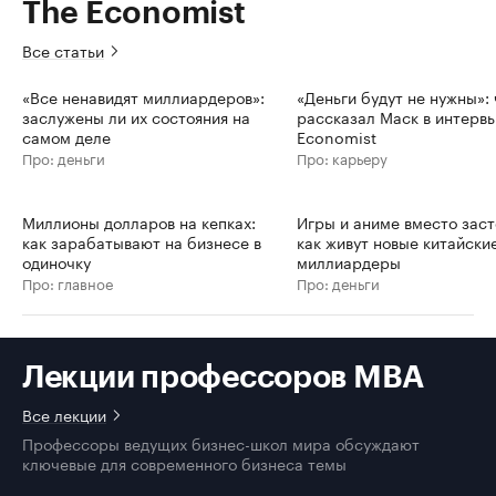
The Economist
Все статьи
«Все ненавидят миллиардеров»:
«Деньги будут не нужны»: 
заслужены ли их состояния на
рассказал Маск в интерв
самом деле
Economist
Про: деньги
Про: карьеру
Миллионы долларов на кепках:
Игры и аниме вместо заст
как зарабатывают на бизнесе в
как живут новые китайски
одиночку
миллиардеры
Про: главное
Про: деньги
Лекции профессоров MBA
Все лекции
Профессоры ведущих бизнес-школ мира обсуждают
ключевые для современного бизнеса темы