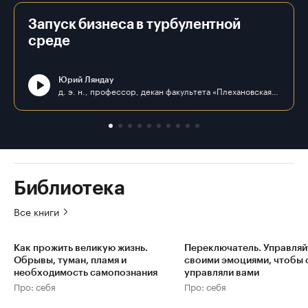
Запуск бизнеса в турбулентной
среде
Юрий Ляндау
д. э. н., профессор, декан факультета «Плехановская школа бизнеса «Интеграл» ФГБОУ ВО «РЭУ им. Г. В. Плеханова»
Библиотека
Все книги
Как прожить великую жизнь.
Переключатель. Управляй
Обрывы, туман, пламя и
своими эмоциями, чтобы 
необходимость самопознания
управляли вами
Про: себя
Про: себя