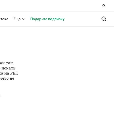
отека
Еще
Подарите подписку
как так
о искать
ка на РБК
ичто не
A