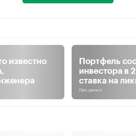
то известно
Портфель сос
,
инвестора в 2
нженера
ставка на ли
Про: деньги