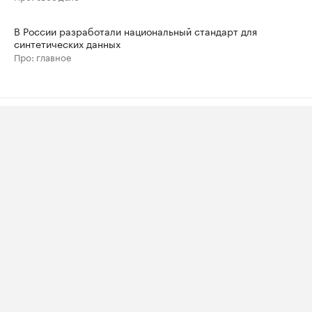
В России разработали национальный стандарт для
синтетических данных
Про: главное
Контактная информация
Редакция
Скрыть баннеры на РБК
Подписка на РБК
Корпоративная подписка
Информация об ограничениях
О соблюдении авторских прав
Пользовательское соглашение