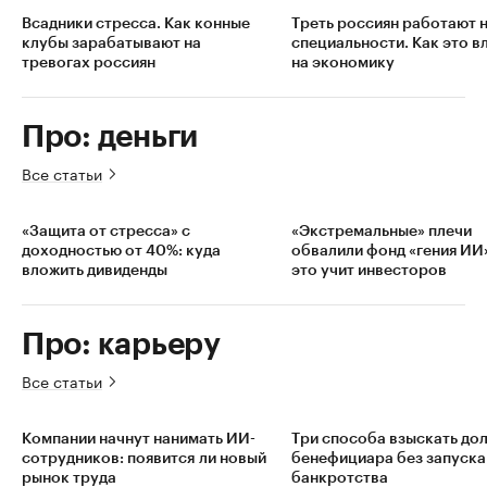
Всадники стресса. Как конные
Треть россиян работают н
клубы зарабатывают на
специальности. Как это в
тревогах россиян
на экономику
Про: деньги
Все статьи
«Защита от стресса» с
«Экстремальные» плечи
доходностью от 40%: куда
обвалили фонд «гения ИИ
вложить дивиденды
это учит инвесторов
Про: карьеру
Все статьи
Компании начнут нанимать ИИ-
Три способа взыскать дол
сотрудников: появится ли новый
бенефициара без запуска
рынок труда
банкротства