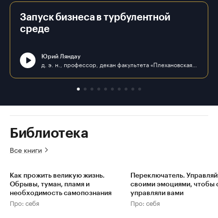
Запуск бизнеса в турбулентной
среде
Юрий Ляндау
д. э. н., профессор, декан факультета «Плехановская школа бизнеса «Интеграл» ФГБОУ ВО «РЭУ им. Г. В. Плеханова»
Библиотека
Все книги
Как прожить великую жизнь.
Переключатель. Управляй
Обрывы, туман, пламя и
своими эмоциями, чтобы 
необходимость самопознания
управляли вами
Про: себя
Про: себя