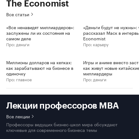
The Economist
Все статьи
«Все ненавидят миллиардеров»:
«Деньги будут не нужны»: 
заслужены ли их состояния на
рассказал Маск в интерв
самом деле
Economist
Про: деньги
Про: карьеру
Миллионы долларов на кепках:
Игры и аниме вместо заст
как зарабатывают на бизнесе в
как живут новые китайски
одиночку
миллиардеры
Про: главное
Про: деньги
Лекции профессоров MBA
Все лекции
Профессоры ведущих бизнес-школ мира обсуждают
ключевые для современного бизнеса темы