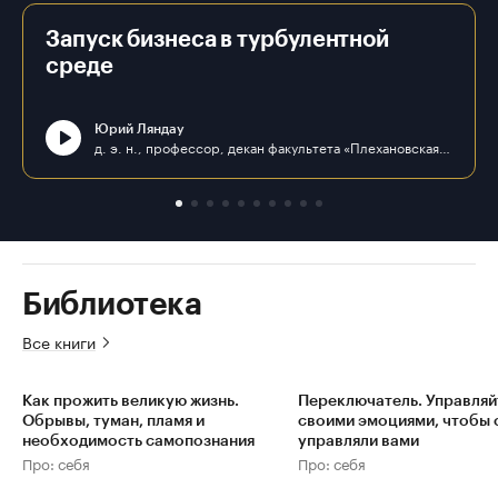
Запуск бизнеса в турбулентной
среде
Юрий Ляндау
д. э. н., профессор, декан факультета «Плехановская школа бизнеса «Интеграл» ФГБОУ ВО «РЭУ им. Г. В. Плеханова»
Библиотека
Все книги
Как прожить великую жизнь.
Переключатель. Управляй
Обрывы, туман, пламя и
своими эмоциями, чтобы 
необходимость самопознания
управляли вами
Про: себя
Про: себя