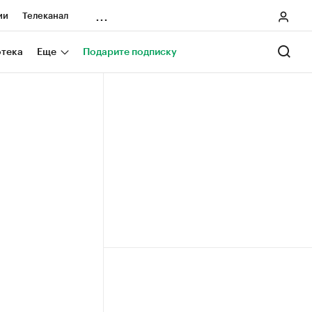
...
ии
Телеканал
онеры
отека
Еще
Подарите подписку
ания
ичной валюты