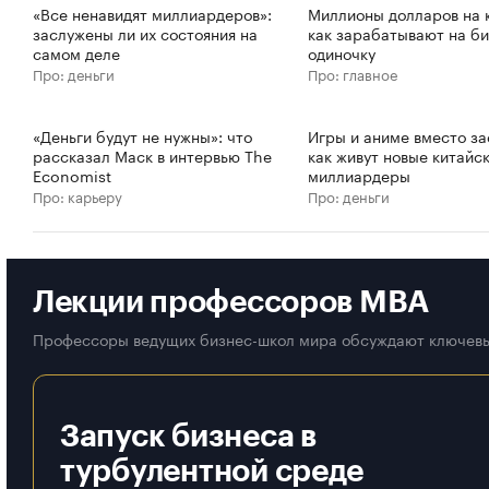
«Все ненавидят миллиардеров»:
Миллионы долларов на к
заслужены ли их состояния на
как зарабатывают на би
самом деле
одиночку
Про: деньги
Про: главное
«Деньги будут не нужны»: что
Игры и аниме вместо за
рассказал Маск в интервью The
как живут новые китайс
Economist
миллиардеры
Про: карьеру
Про: деньги
Лекции профессоров MBA
Профессоры ведущих бизнес-школ мира обсуждают ключевы
Запуск бизнеса в
турбулентной среде