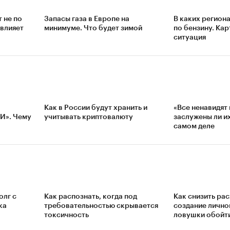
 не по
Запасы газа в Европе на
В каких регион
 влияет
минимуме. Что будет зимой
по бензину. Кар
ситуация
Как в России будут хранить и
«Все ненавидят
ИИ». Чему
учитывать криптовалюту
заслужены ли и
самом деле
олг с
Как распознать, когда под
Как снизить ра
ка
требовательностью скрывается
создание лично
токсичность
ловушки обойт