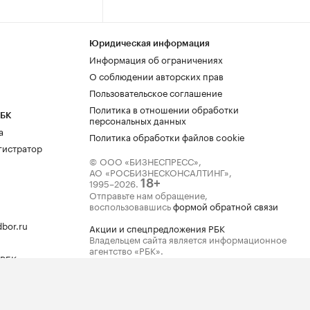
Юридическая информация
Информация об ограничениях
О соблюдении авторских прав
Пользовательское соглашение
Политика в отношении обработки
РБК
персональных данных
а
Политика обработки файлов cookie
гистратор
© ООО «БИЗНЕСПРЕСС»,
АО «РОСБИЗНЕСКОНСАЛТИНГ»,
1995–2026
.
18+
Отправьте нам обращение,
воспользовавшись
формой обратной связи
bor.ru
Акции и спецпредложения РБК
Владельцем сайта является информационное
агентство «РБК».
 РБК
Данные предоставлены:
Мосбиржа
,
Санкт-
Петербургская биржа
.
Индексы облигаций предоставлены Cbonds.