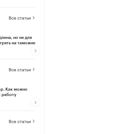
Все статьи
лена, но не для
ФНС обвиняет IT-бизнес в
Товар у
стрять на таможне
дроблении. Почему резиденты
Как сел
«Сколково» защищены
Все статьи
ор. Как можно
Почему стремление к успеху
Как по
х работу
превращает людей и бизнесы в
родител
«середнячков»
Все статьи