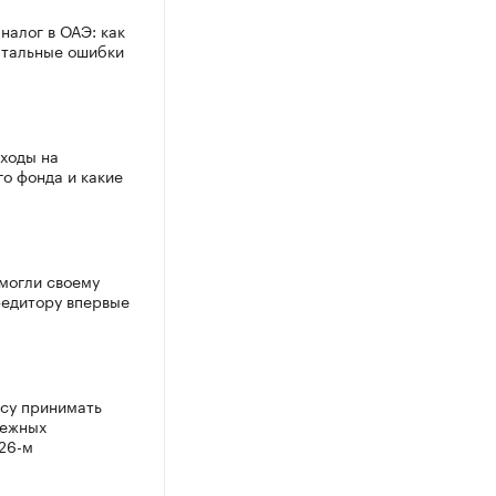
налог в ОАЭ: как
атальные ошибки
сходы на
го фонда и какие
могли своему
едитору впервые
су принимать
бежных
026-м