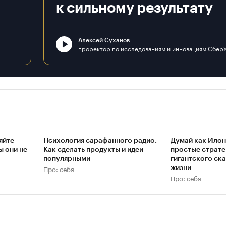
к сильному результату
Алексей Суханов
д. э. н., профессор, декан факультета «Плехановская школа бизнеса «Интеграл» ФГБОУ ВО «РЭУ им. Г. В. Плеханова»
яйте
Психология сарафанного радио.
Думай как Илон
ы они не
Как сделать продукты и идеи
простые страте
популярными
гигантского ска
Про: себя
жизни
Про: себя