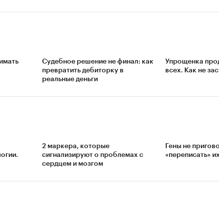
имать
Судебное решение не финал: как
Упрощенка прод
превратить дебиторку в
всех. Как не за
реальные деньги
2 маркера, которые
Гены не пригов
огии.
сигнализируют о проблемах с
«переписать» и
сердцем и мозгом