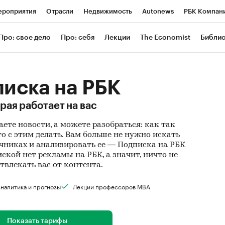
роприятия
Отрасли
Недвижимость
Autonews
РБК Компан
 РБК
РБК Образование
РБК Курсы
РБК Life
Тренды
Визи
Про: свое дело
Про: себя
Лекции
The Economist
Библи
ль
Крипто
РБК Бизнес-среда
Дискуссионный клуб
Исследов
зета
Спецпроекты СПб
Конференции СПб
Спецпроекты
иска на РБК
Экономика
Бизнес
Технологии и медиа
Финансы
Рынок нал
рая работает на вас
аете новости, а можете разобраться: как так
то с этим делать. Вам больше не нужно искать
никах и анализировать ее — Подписка на РБК
пиской нет рекламы на РБК, а значит, ничто не
отвлекать вас от контента.
налитика и прогнозы
Лекции профессоров MBA
Показать тарифы