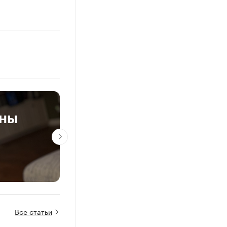
ены
Запасы газа в Европ
минимуме. Что буде
Про: главное
Все статьи