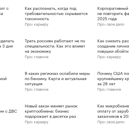
олг с
Как распознать, когда под
Корпоративный 
ка
требовательностью скрывается
не повторить ф
токсичность
2025 года
Про: карьеру
Про: свое дело
сделать
Треть россиян работают не по
Как снизить ра
а 3 дня
специальности. Как это влияет
создание лично
на экономику
ловушки обойти
Про: главное
Про: карьеру
В каких регионах ослабили меры
Почему США по
имой
по бензину. Карта и актуальная
крупнейшему кр
ситуация
за 28 лет
Про: главное
Про: главное
Новый закон меняет рынок
Как микробизне
ин с ДВС
криптообмена: бизнес
оплату от зару
подорожает в десятки раз
заказчиков в 2
Про: карьеру
Про: свое дело