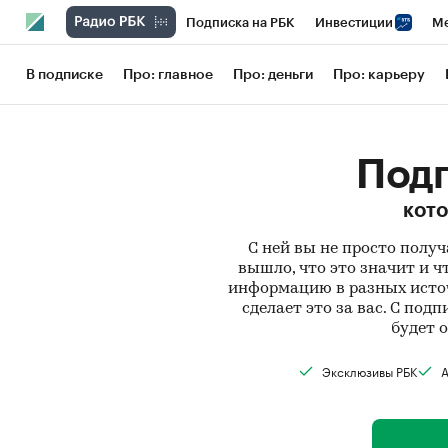
Подписка на РБК
Инвестиции
Ме
РБК Вино
Спорт
Школа управления
В подписке
Про: главное
Про: деньги
Про: карьеру
Национальные проекты
Город
Сти
Кредитные рейтинги
Франшизы
Га
Подп
Проверка контрагентов
Политика
кото
С ней вы не просто получ
вышло, что это значит и ч
информацию в разных источ
сделает это за вас. С под
будет 
Эксклюзивы РБК
А