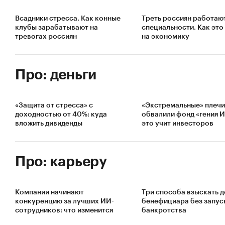
Всадники стресса. Как конные
Треть россиян работают
клубы зарабатывают на
специальности. Как это
тревогах россиян
на экономику
Про: деньги
«Защита от стресса» с
«Экстремальные» плечи
доходностью от 40%: куда
обвалили фонд «гения 
вложить дивиденды
это учит инвесторов
Про: карьеру
Компании начинают
Три способа взыскать д
конкуренцию за лучших ИИ-
бенефициара без запус
сотрудников: что изменится
банкротства