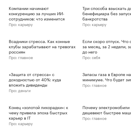
Компании начинают
Три способа взыскать д
конкуренцию за лучших ИИ-
бенефициара без запус
сотрудников: что изменится
банкротства
Про: карьеру
Про: карьеру
Всадники стресса. Как конные
Если скоро отпуск. Что 
клубы зарабатывают на тревогах
за месяц, за 2 недели, з
россиян
до него
Про: главное
Про: себя
«Защита от стресса» с
Запасы газа в Европе на
доходностью от 40%: куда
минимуме. Что будет з
вложить дивиденды
Про: главное
Про: деньги
Конец «золотой лихорадки»: к
Почему электромобили
чему привела эпоха быстрых
дешевеют быстрее маш
карьер в IT
Про: главное
Про: карьеру