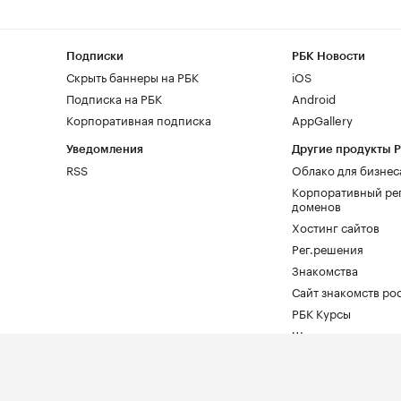
Подписки
РБК Новости
Скрыть баннеры на РБК
iOS
Подписка на РБК
Android
Корпоративная подписка
AppGallery
Уведомления
Другие продукты 
RSS
Облако для бизнес
Корпоративный ре
доменов
Хостинг сайтов
Рег.решения
Знакомства
Сайт знакомств pod
РБК Курсы
Школа управления