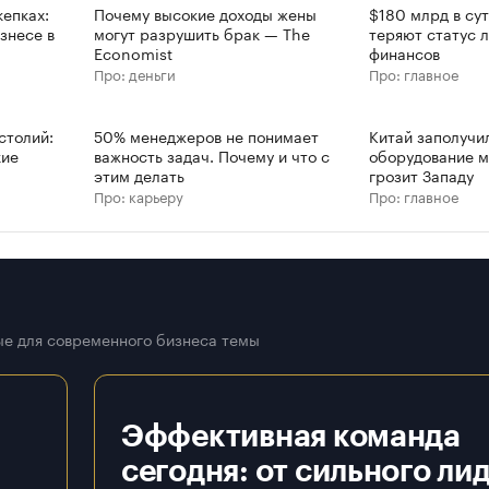
епках:
Почему высокие доходы жены
$180 млрд в су
знесе в
могут разрушить брак — The
теряют статус 
Economist
финансов
Про: деньги
Про: главное
столий:
50% менеджеров не понимает
Китай заполучи
кие
важность задач. Почему и что с
оборудование м
этим делать
грозит Западу
Про: карьеру
Про: главное
е для современного бизнеса темы
Эффективная команда
сегодня: от сильного ли