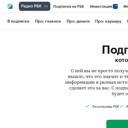
Подписка на РБК
Инвестиции
Ме
РБК Вино
Спорт
Школа управления
В подписке
Про: главное
Про: деньги
Про: карьеру
Национальные проекты
Город
Сти
Кредитные рейтинги
Франшизы
Га
Подп
Проверка контрагентов
Политика
кото
С ней вы не просто получ
вышло, что это значит и ч
информацию в разных источ
сделает это за вас. С под
будет 
Эксклюзивы РБК
А