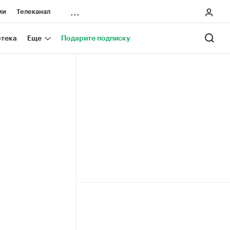
...
ии
Телеканал
онеры
отека
Еще
Подарите подписку
ания
ичной валюты