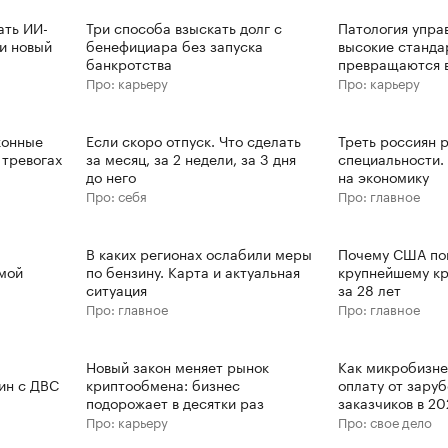
ать ИИ-
Три способа взыскать долг с
Патология управ
ли новый
бенефициара без запуска
высокие станда
банкротства
превращаются в
Про: карьеру
Про: карьеру
конные
Если скоро отпуск. Что сделать
Треть россиян 
 тревогах
за месяц, за 2 недели, за 3 дня
специальности. 
до него
на экономику
Про: себя
Про: главное
В каких регионах ослабили меры
Почему США по
имой
по бензину. Карта и актуальная
крупнейшему кр
ситуация
за 28 лет
Про: главное
Про: главное
Новый закон меняет рынок
Как микробизне
ин с ДВС
криптообмена: бизнес
оплату от зару
подорожает в десятки раз
заказчиков в 2
Про: карьеру
Про: свое дело