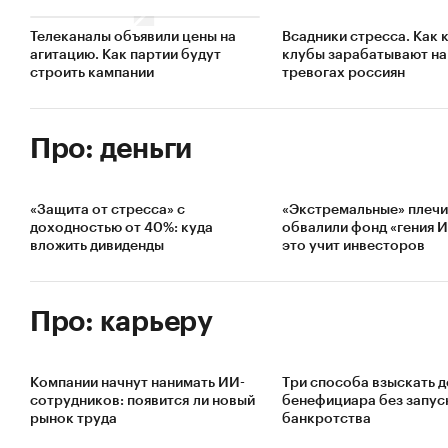
Телеканалы объявили цены на
Всадники стресса. Как 
агитацию. Как партии будут
клубы зарабатывают на
строить кампании
тревогах россиян
Про: деньги
«Защита от стресса» с
«Экстремальные» плечи
доходностью от 40%: куда
обвалили фонд «гения 
вложить дивиденды
это учит инвесторов
Про: карьеру
Компании начнут нанимать ИИ-
Три способа взыскать д
сотрудников: появится ли новый
бенефициара без запус
рынок труда
банкротства