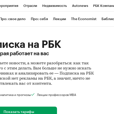
роприятия
Отрасли
Недвижимость
Autonews
РБК Компан
 РБК
РБК Образование
РБК Курсы
РБК Life
Тренды
Визи
Про: свое дело
Про: себя
Лекции
The Economist
Библи
ль
Крипто
РБК Бизнес-среда
Дискуссионный клуб
Исследов
зета
Спецпроекты СПб
Конференции СПб
Спецпроекты
иска на РБК
Экономика
Бизнес
Технологии и медиа
Финансы
Рынок нал
рая работает на вас
аете новости, а можете разобраться: как так
то с этим делать. Вам больше не нужно искать
никах и анализировать ее — Подписка на РБК
пиской нет рекламы на РБК, а значит, ничто не
отвлекать вас от контента.
налитика и прогнозы
Лекции профессоров MBA
Показать тарифы