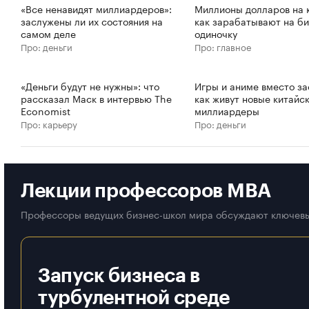
«Все ненавидят миллиардеров»:
Миллионы долларов на к
заслужены ли их состояния на
как зарабатывают на би
самом деле
одиночку
Про: деньги
Про: главное
«Деньги будут не нужны»: что
Игры и аниме вместо за
рассказал Маск в интервью The
как живут новые китайс
Economist
миллиардеры
Про: карьеру
Про: деньги
Лекции профессоров MBA
Профессоры ведущих бизнес-школ мира обсуждают ключевы
Запуск бизнеса в
турбулентной среде