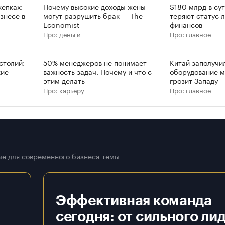
епках:
Почему высокие доходы жены
$180 млрд в су
знесе в
могут разрушить брак — The
теряют статус 
Economist
финансов
Про: деньги
Про: главное
столий:
50% менеджеров не понимает
Китай заполучи
кие
важность задач. Почему и что с
оборудование м
этим делать
грозит Западу
Про: карьеру
Про: главное
е для современного бизнеса темы
Эффективная команда
сегодня: от сильного ли