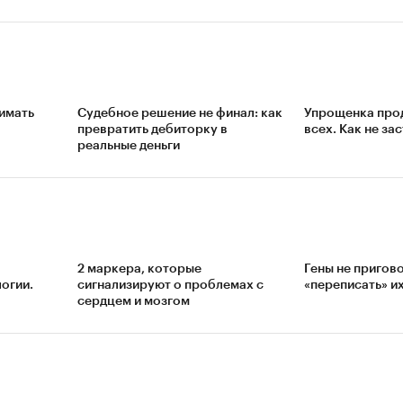
имать
Судебное решение не финал: как
Упрощенка прод
превратить дебиторку в
всех. Как не за
реальные деньги
2 маркера, которые
Гены не пригов
огии.
сигнализируют о проблемах с
«переписать» и
сердцем и мозгом