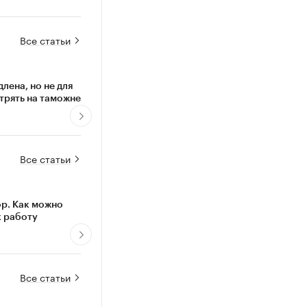
Все статьи
лена, но не для
ФНС обвиняет IT-бизнес в
Товар у
стрять на таможне
дроблении. Почему резиденты
Как сел
«Сколково» защищены
Все статьи
ор. Как можно
Почему стремление к успеху
Как по
х работу
превращает людей и бизнесы в
родител
«середнячков»
Все статьи