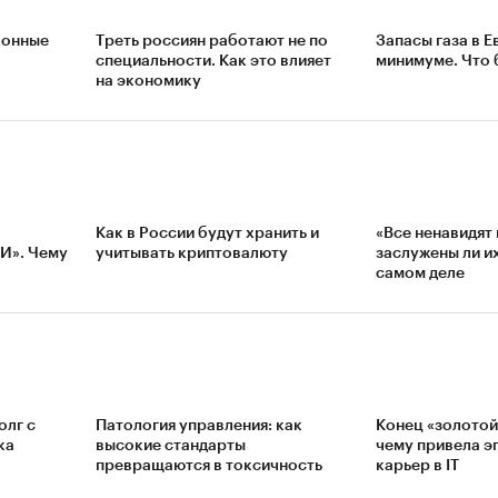
конные
Треть россиян работают не по
Запасы газа в Е
специальности. Как это влияет
минимуме. Что 
на экономику
Как в России будут хранить и
«Все ненавидят
ИИ». Чему
учитывать криптовалюту
заслужены ли и
самом деле
олг с
Патология управления: как
Конец «золотой
ка
высокие стандарты
чему привела э
превращаются в токсичность
карьер в IT