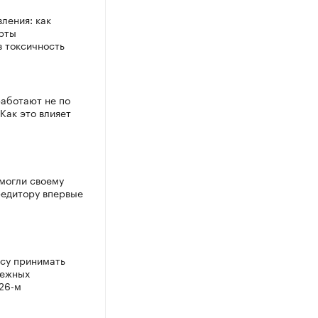
ления: как
рты
 токсичность
работают не по
Как это влияет
могли своему
едитору впервые
су принимать
бежных
026-м