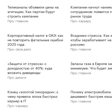
Телеканалы объявили цены на
Компании начнут наним
агитацию. Как партии будут
сотрудников: появится 
строить кампании
рынок труда
Про: главное
Про: карьеру
Корпоративный налог в ОАЭ: как
Всадники стресса. Как 
не повторить фатальные ошибки
клубы зарабатывают на
2025 года
россиян
Про: свое дело
Про: главное
«Защита от стресса» с
Запасы газа в Европе на
доходностью от 40%: куда
минимуме. Что будет з
вложить дивиденды
Про: главное
Про: деньги
Конец «золотой лихорадки»: к
Почему электромобили
чему привела эпоха быстрых
дешевеют быстрее маш
карьер в IT
Про: главное
Про: карьеру