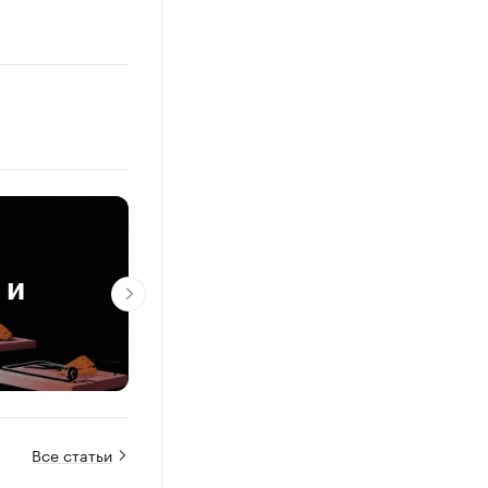
«Защита от стресса»
 и
доходностью от 40%
вложить дивиденды
Про: деньги
Все статьи