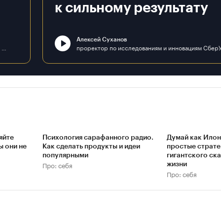
к сильному результату
Алексей Суханов
д. э. н., профессор, декан факультета «Плехановская школа бизнеса «Интеграл» ФГБОУ ВО «РЭУ им. Г. В. Плеханова»
яйте
Психология сарафанного радио.
Думай как Илон
ы они не
Как сделать продукты и идеи
простые страте
популярными
гигантского ска
Про: себя
жизни
Про: себя