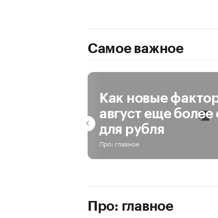
Самое важное
За день
За неделю
За все время
Как новые факто
август еще более
для рубля
Про: главное
Про: главное