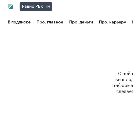
В подписке
Про: главное
Про: деньги
Про: карьеру
С ней 
вышло, 
информац
сделает