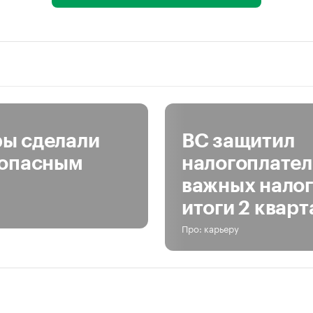
ры сделали
ВС защитил
 опасным
налогоплател
важных налог
итоги 2 кварт
Про: карьеру