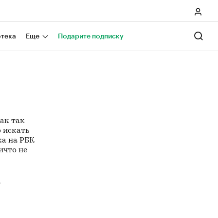
отека
Еще
Подарите подписку
как так
о искать
ка на РБК
ичто не
A