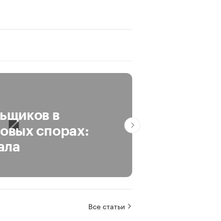
Сотрудни
ьщиков в
чаще исп
овых спорах:
чтобы по
ала
Про: карьеру
Все статьи