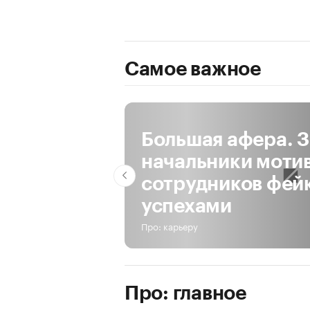
Самое важное
За день
За неделю
За все время
Большая афера. 
начальники моти
сотрудников фей
успехами
Про: карьеру
Про: главное