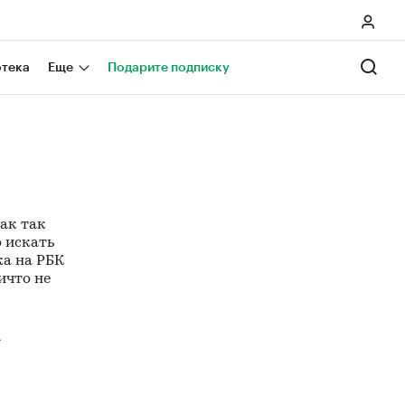
отека
Еще
Подарите подписку
как так
о искать
ка на РБК
ичто не
A