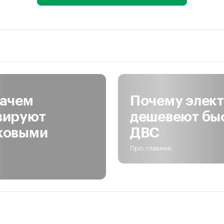
Зачем
Почему элек
вируют
дешевеют бы
ковыми
ДВС
Про: главное