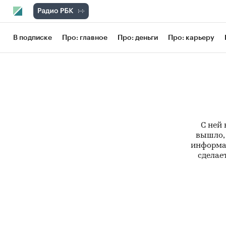
В подписке
Про: главное
Про: деньги
Про: карьеру
С ней 
вышло, 
информац
сделает