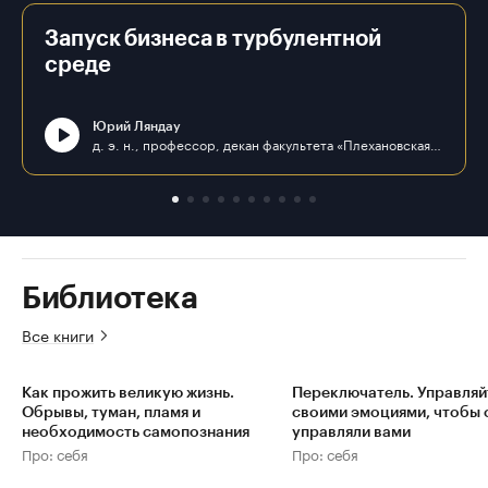
Запуск бизнеса в турбулентной
среде
Юрий Ляндау
д. э. н., профессор, декан факультета «Плехановская школа бизнеса «Интеграл» ФГБОУ ВО «РЭУ им. Г. В. Плеханова»
Библиотека
Все книги
Как прожить великую жизнь.
Переключатель. Управляй
Обрывы, туман, пламя и
своими эмоциями, чтобы 
необходимость самопознания
управляли вами
Про: себя
Про: себя