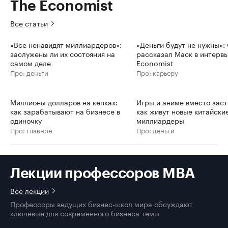
The Economist
Все статьи
«Все ненавидят миллиардеров»:
«Деньги будут не нужны»: 
заслужены ли их состояния на
рассказал Маск в интерв
самом деле
Economist
Про: деньги
Про: карьеру
Миллионы долларов на кепках:
Игры и аниме вместо заст
как зарабатывают на бизнесе в
как живут новые китайски
одиночку
миллиардеры
Про: главное
Про: деньги
Лекции профессоров MBA
Все лекции
Профессоры ведущих бизнес-школ мира обсуждают
ключевые для современного бизнеса темы