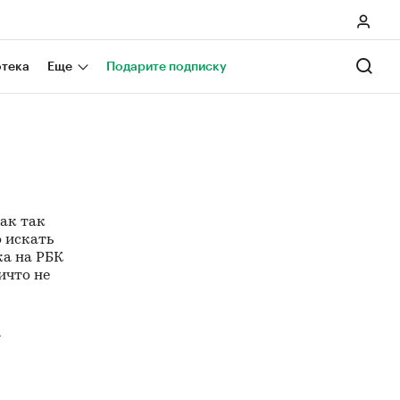
отека
Еще
Подарите подписку
как так
о искать
ка на РБК
ичто не
A