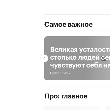
Самое важное
За день
За неделю
За все время
Великая усталост
столько людей се
чувствуют себя н
Про: карьеру
Про: главное