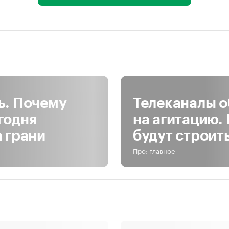
ь. Почему
Телеканалы о
годня
на агитацию.
а грани
будут строит
Про: главное