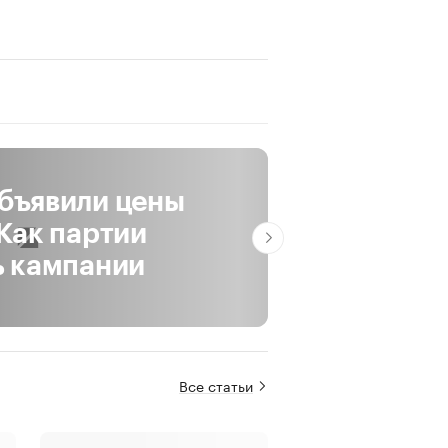
бъявили цены
Запасы га
 Как партии
минимуме
ь кампании
Про: главное
Все статьи