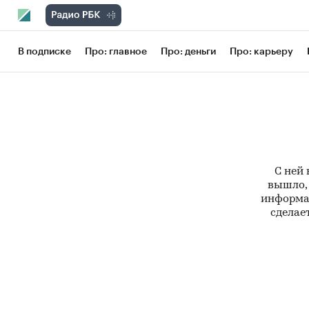
В подписке
Про: главное
Про: деньги
Про: карьеру
С ней 
вышло, 
информац
сделает