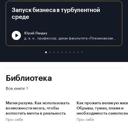
Запуск бизнеса в турбулентной
среде
Юрий Ляндау
д. э. н., профессор, декан факультета «Плехановская школа бизнеса «Интеграл» ФГБОУ ВО «РЭУ им. Г. В. Плеханова»
Библиотека
Все книги
Магия разума. Как использовать
Как прожить великую жизн
возможности мозга, чтобы
Обрывы, туман, пламя и
воплотить мечты в реальность
необходимость самопозн
Про: себя
Про: себя