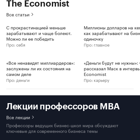
The Economist
Все статьи
С прокрастинацией меньше
Миллионы долларов на ке
зарабатывают и чаще болеют.
как зарабатывают на бизн
Можно ли ее победить
одиночку
Про: себя
Про: главное
«Все ненавидят миллиардеров»:
«Деньги будут не нужны»: 
заслужены ли их состояния на
рассказал Маск в интерв
самом деле
Economist
Про: деньги
Про: карьеру
Лекции профессоров MBA
Все лекции
Профессоры ведущих бизнес-школ мира обсуждают
ключевые для современного бизнеса темы